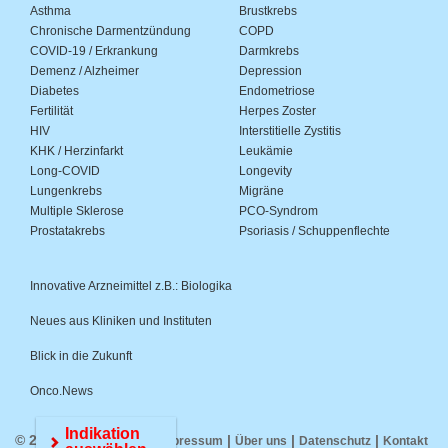
Asthma
Brustkrebs
Chronische Darmentzündung
COPD
COVID-19 / Erkrankung
Darmkrebs
Demenz / Alzheimer
Depression
Diabetes
Endometriose
Fertilität
Herpes Zoster
HIV
Interstitielle Zystitis
KHK / Herzinfarkt
Leukämie
Long-COVID
Longevity
Lungenkrebs
Migräne
Multiple Sklerose
PCO-Syndrom
Prostatakrebs
Psoriasis / Schuppenflechte
Innovative Arzneimittel z.B.: Biologika
Neues aus Kliniken und Instituten
Blick in die Zukunft
Onco.News
Indikation
© 2026 Medwiss.de |
|
|
|
Impressum
Über uns
Datenschutz
Kontakt