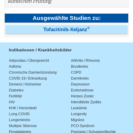
klinischen Prüfung
Ausgewählte Studien zu:
®
Tofacitinib-Xeljanz
Indikationen / Krankheitsbilder
Adipositas / Übergewicht
Arthritis / Rheuma
Asthma
Brustkrebs
Chronische Darmentzündung
COPD
COVID-19 / Erkrankung
Darmkrebs
Demenz / Alzheimer
Depression
Diabetes
Endometriose
Fertilität
Herpes Zoster
HIV
Interstitielle Zystitis
KHK / Herzinfarkt
Leukämie
Long-COVID
Longevity
Lungenkrebs
Migräne
Multiple Sklerose
PCO-Syndrom
Prostatakrebs
Psoriasis / Schuppenflechte