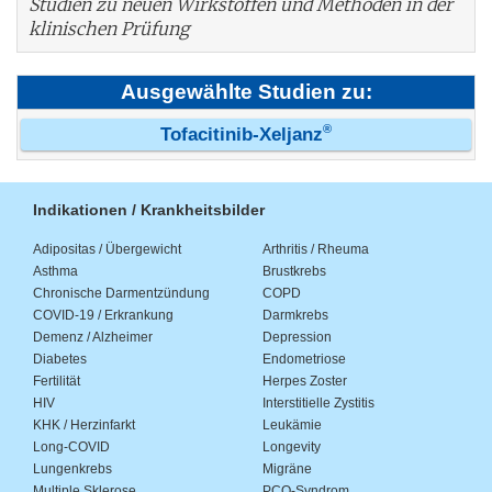
Studien zu neuen Wirkstoffen und Methoden in der
klinischen Prüfung
Ausgewählte Studien zu:
®
Tofacitinib-Xeljanz
Indikationen / Krankheitsbilder
Adipositas / Übergewicht
Arthritis / Rheuma
Asthma
Brustkrebs
Chronische Darmentzündung
COPD
COVID-19 / Erkrankung
Darmkrebs
Demenz / Alzheimer
Depression
Diabetes
Endometriose
Fertilität
Herpes Zoster
HIV
Interstitielle Zystitis
KHK / Herzinfarkt
Leukämie
Long-COVID
Longevity
Lungenkrebs
Migräne
Multiple Sklerose
PCO-Syndrom