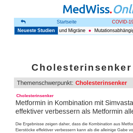
MedWiss
.
Onl
Startseite
COVID-19
enhang zwischen COPD und Migräne
Neueste Studien
Mutationsabhängig T
Cholesterinsenker
Themenschwerpunkt:
Cholesterinsenker
Cholesterinsenker
Metformin in Kombination mit Simva
effektiver verbessern als Metformin all
Die Ergebnisse zeigen daher, dass die Kombination aus Metfo
Eierstöcke effektiver verbessern kann als die alleinige Gabe v