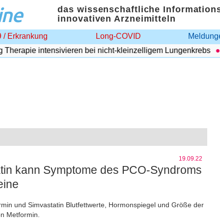
ine
das wissenschaftliche Information
innovativen Arzneimitteln
 / Erkrankung
Long-COVID
Meldunge
herapie intensivieren bei nicht-kleinzelligem Lungenkrebs
19.09.22
statin kann Symptome des PCO-Syndroms
eine
rmin und Simvastatin Blutfettwerte, Hormonspiegel und Größe der
on Metformin.