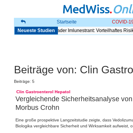
MedWiss
.
Onl
Startseite
COVID-19
r Östrogenrezeptor-Degrader Imlunestrant: Vorteilhaftes Risikopr
Neueste Studien
Beiträge von:
Clin Gastr
Beiträge: 5
Clin Gastroenterol Hepatol
Vergleichende Sicherheitsanalyse von 
Morbus Crohn
Eine große prospektive Langzeitstudie zeigte, dass Vedolizum
Biologika vergleichbare Sicherheit und Wirksamkeit aufweist, o