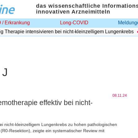
ine
das wissenschaftliche Information
innovativen Arzneimitteln
 / Erkrankung
Long-COVID
Meldunge
herapie intensivieren bei nicht-kleinzelligem Lungenkrebs
 J
08.11.24
otherapie effektiv bei nicht-
i nicht-kleinzelligem Lungenkrebs zu hohen pathologischen
(R0-Resektion), zeigte ein systematischer Review mit