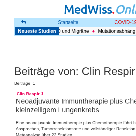
MedWiss
.
Onl
Startseite
COVID-19
enhang zwischen COPD und Migräne
Neueste Studien
Mutationsabhängig T
Beiträge von:
Clin Respir
Beiträge: 1
Clin Respir J
Neoadjuvante Immuntherapie plus Chem
kleinzelligem Lungenkrebs
Eine neoadjuvante Immuntherapie plus Chemotherapie führt be
Ansprechen, Tumorresektionsrate und vollständiger Resektion 
Metaanalyse über 22 Studien.