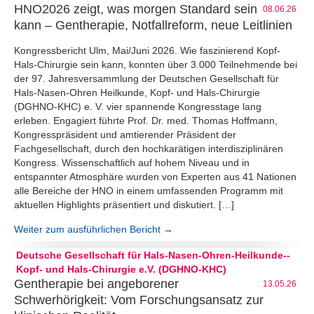
HNO2026 zeigt, was morgen Standard sein
08.06.26
kann – Gentherapie, Notfallreform, neue Leitlinien
Kongressbericht Ulm, Mai/Juni 2026. Wie faszinierend Kopf-
Hals-Chirurgie sein kann, konnten über 3.000 Teilnehmende bei
der 97. Jahresversammlung der Deutschen Gesellschaft für
Hals-Nasen-Ohren Heilkunde, Kopf- und Hals-Chirurgie
(DGHNO-KHC) e. V. vier spannende Kongresstage lang
erleben. Engagiert führte Prof. Dr. med. Thomas Hoffmann,
Kongresspräsident und amtierender Präsident der
Fachgesellschaft, durch den hochkarätigen interdisziplinären
Kongress. Wissenschaftlich auf hohem Niveau und in
entspannter Atmosphäre wurden von Experten aus 41 Nationen
alle Bereiche der HNO in einem umfassenden Programm mit
aktuellen Highlights präsentiert und diskutiert. […]
Weiter zum ausführlichen Bericht →
Deutsche Gesellschaft für Hals-Nasen-Ohren-Heilkunde--
Kopf- und Hals-Chirurgie e.V. (DGHNO-KHC)
Gentherapie bei angeborener
13.05.26
Schwerhörigkeit: Vom Forschungsansatz zur