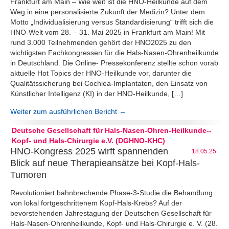
Frankfurt am Main – Wie weit ist die HNO-Heilkunde auf dem
Weg in eine personalisierte Zukunft der Medizin? Unter dem
Motto „Individualisierung versus Standardisierung“ trifft sich die
HNO-Welt vom 28. – 31. Mai 2025 in Frankfurt am Main! Mit
rund 3.000 Teilnehmenden gehört der HNO2025 zu den
wichtigsten Fachkongressen für die Hals-Nasen-Ohrenheilkunde
in Deutschland. Die Online- Pressekonferenz stellte schon vorab
aktuelle Hot Topics der HNO-Heilkunde vor, darunter die
Qualitätssicherung bei Cochlea-Implantaten, den Einsatz von
Künstlicher Intelligenz (KI) in der HNO-Heilkunde, […]
Weiter zum ausführlichen Bericht →
Deutsche Gesellschaft für Hals-Nasen-Ohren-Heilkunde--
Kopf- und Hals-Chirurgie e.V. (DGHNO-KHC)
HNO-Kongress 2025 wirft spannenden
18.05.25
Blick auf neue Therapieansätze bei Kopf-Hals-
Tumoren
Revolutioniert bahnbrechende Phase-3-Studie die Behandlung
von lokal fortgeschrittenem Kopf-Hals-Krebs? Auf der
bevorstehenden Jahrestagung der Deutschen Gesellschaft für
Hals-Nasen-Ohrenheilkunde, Kopf- und Hals-Chirurgie e. V. (28.