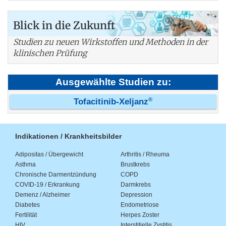
Blick in die Zukunft
Studien zu neuen Wirkstoffen und Methoden in der
klinischen Prüfung
Ausgewählte Studien zu:
®
Tofacitinib-Xeljanz
Indikationen / Krankheitsbilder
Adipositas / Übergewicht
Arthritis / Rheuma
Asthma
Brustkrebs
Chronische Darmentzündung
COPD
COVID-19 / Erkrankung
Darmkrebs
Demenz / Alzheimer
Depression
Diabetes
Endometriose
Fertilität
Herpes Zoster
HIV
Interstitielle Zystitis