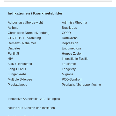
Indikationen / Krankheitsbilder
Adipositas / Übergewicht
Arthritis / Rheuma
Asthma
Brustkrebs
Chronische Darmentzündung
COPD
COVID-19 / Erkrankung
Darmkrebs
Demenz / Alzheimer
Depression
Diabetes
Endometriose
Fertilität
Herpes Zoster
HIV
Interstitielle Zystitis
KHK / Herzinfarkt
Leukämie
Long-COVID
Longevity
Lungenkrebs
Migräne
Multiple Sklerose
PCO-Syndrom
Prostatakrebs
Psoriasis / Schuppenflechte
Innovative Arzneimittel z.B.: Biologika
Neues aus Kliniken und Instituten