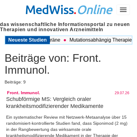
MedWiss
.
Online
Menü
das wissenschaftliche Informationsportal zu neuen
Therapien und innovativen Arzneimitteln
chen COPD und Migräne
Neueste Studien
Mutationsabhängig Therapie intens
Beiträge von:
Front.
Immunol.
Beiträge: 9
Front. Immunol.
29.07.26
Schubförmige MS: Vergleich oraler
krankheitsmodifizierender Medikamente
Ein systematischer Review mit Netzwerk-Metaanalyse über 15
randomisiert-kontrollierte Studien fand, dass Siponimod (2 mg)
in der Rangbewertung das wirksamste orale
krankheitsmodifizierende Medikament in der Therapie der