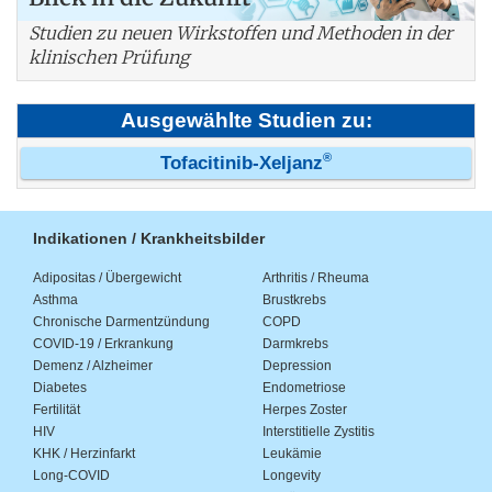
Studien zu neuen Wirkstoffen und Methoden in der
klinischen Prüfung
Ausgewählte Studien zu:
®
Tofacitinib-Xeljanz
Indikationen / Krankheitsbilder
Adipositas / Übergewicht
Arthritis / Rheuma
Asthma
Brustkrebs
Chronische Darmentzündung
COPD
COVID-19 / Erkrankung
Darmkrebs
Demenz / Alzheimer
Depression
Diabetes
Endometriose
Fertilität
Herpes Zoster
HIV
Interstitielle Zystitis
KHK / Herzinfarkt
Leukämie
Long-COVID
Longevity