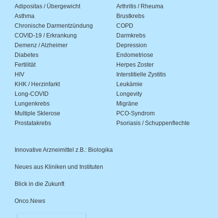
Adipositas / Übergewicht
Arthritis / Rheuma
Asthma
Brustkrebs
Chronische Darmentzündung
COPD
COVID-19 / Erkrankung
Darmkrebs
Demenz / Alzheimer
Depression
Diabetes
Endometriose
Fertilität
Herpes Zoster
HIV
Interstitielle Zystitis
KHK / Herzinfarkt
Leukämie
Long-COVID
Longevity
Lungenkrebs
Migräne
Multiple Sklerose
PCO-Syndrom
Prostatakrebs
Psoriasis / Schuppenflechte
Innovative Arzneimittel z.B.: Biologika
Neues aus Kliniken und Instituten
Blick in die Zukunft
Onco.News