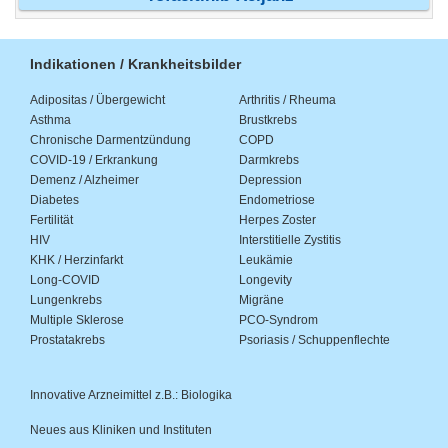
Indikationen / Krankheitsbilder
Adipositas / Übergewicht
Arthritis / Rheuma
Asthma
Brustkrebs
Chronische Darmentzündung
COPD
COVID-19 / Erkrankung
Darmkrebs
Demenz / Alzheimer
Depression
Diabetes
Endometriose
Fertilität
Herpes Zoster
HIV
Interstitielle Zystitis
KHK / Herzinfarkt
Leukämie
Long-COVID
Longevity
Lungenkrebs
Migräne
Multiple Sklerose
PCO-Syndrom
Prostatakrebs
Psoriasis / Schuppenflechte
Innovative Arzneimittel z.B.: Biologika
Neues aus Kliniken und Instituten