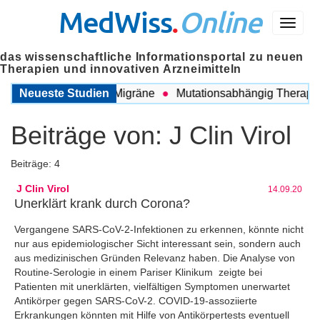
MedWiss
.
Online
Menü
das wissenschaftliche Informationsportal zu neuen
Therapien und innovativen Arzneimitteln
wischen COPD und Migräne
Neueste Studien
Mutationsabhängig Therapie in
Beiträge von:
J Clin Virol
Beiträge: 4
J Clin Virol
14.09.20
Unerklärt krank durch Corona?
Vergangene SARS-CoV-2-Infektionen zu erkennen, könnte nicht
nur aus epidemiologischer Sicht interessant sein, sondern auch
aus medizinischen Gründen Relevanz haben. Die Analyse von
Routine-Serologie in einem Pariser Klinikum zeigte bei
Patienten mit unerklärten, vielfältigen Symptomen unerwartet
Antikörper gegen SARS-CoV-2. COVID-19-assoziierte
Erkrankungen könnten mit Hilfe von Antikörpertests eventuell