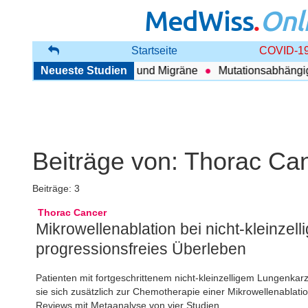
MedWiss
.
Onl
Startseite
COVID-19
nhang zwischen COPD und Migräne
Neueste Studien
Mutationsabhängig Th
Beiträge von:
Thorac Ca
Beiträge: 3
Thorac Cancer
Mikrowellenablation bei nicht-kleinze
progressionsfreies Überleben
Patienten mit fortgeschrittenem nicht-kleinzelligem Lungenka
sie sich zusätzlich zur Chemotherapie einer Mikrowellenablat
Reviews mit Metaanalyse von vier Studien.