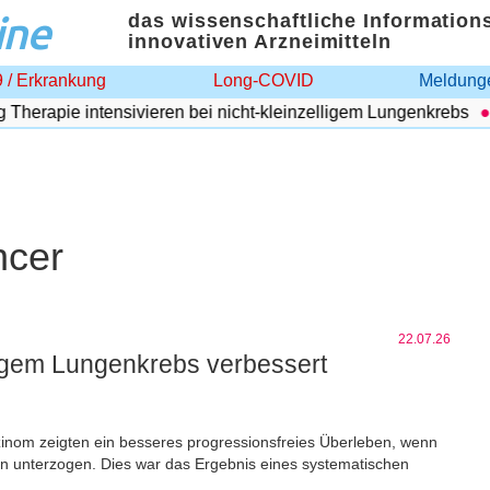
ine
das wissenschaftliche Information
innovativen Arzneimitteln
 / Erkrankung
Long-COVID
Meldunge
erapie intensivieren bei nicht-kleinzelligem Lungenkrebs
A
ncer
22.07.26
lligem Lungenkrebs verbessert
rzinom zeigten ein besseres progressionsfreies Überleben, wenn
ion unterzogen. Dies war das Ergebnis eines systematischen