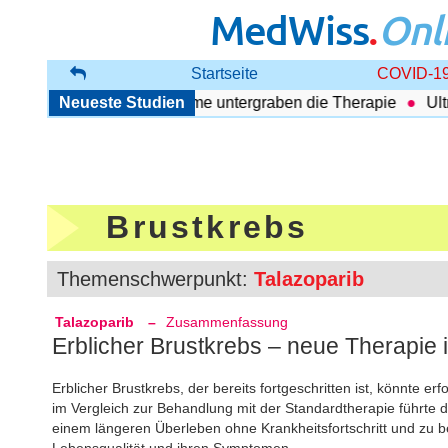
MedWiss
.
Onl
Startseite
COVID-19
rung: Begleitende Probleme untergraben die Therapie
Neueste Studien
Ultras
Brustkrebs
Themenschwerpunkt:
Talazoparib
Talazoparib
–
Zusammenfassung
Erblicher Brustkrebs – neue Therapie i
Erblicher Brustkrebs, der bereits fortgeschritten ist, könnte e
im Vergleich zur Behandlung mit der Standardtherapie führte d
einem längeren Überleben ohne Krankheitsfortschritt und zu b