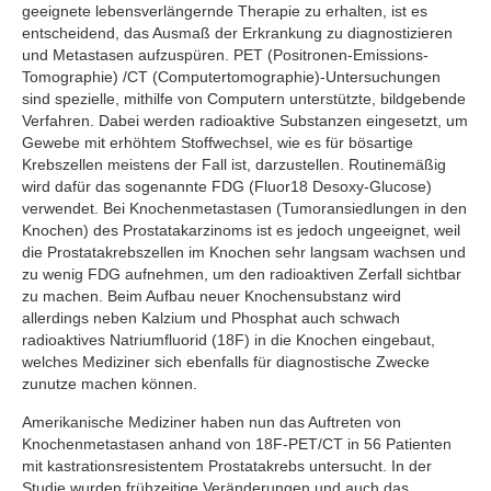
geeignete lebensverlängernde Therapie zu erhalten, ist es
entscheidend, das Ausmaß der Erkrankung zu diagnostizieren
und Metastasen aufzuspüren. PET (Positronen-Emissions-
Tomographie) /CT (Computertomographie)-Untersuchungen
sind spezielle, mithilfe von Computern unterstützte, bildgebende
Verfahren. Dabei werden radioaktive Substanzen eingesetzt, um
Gewebe mit erhöhtem Stoffwechsel, wie es für bösartige
Krebszellen meistens der Fall ist, darzustellen. Routinemäßig
wird dafür das sogenannte FDG (Fluor18 Desoxy-Glucose)
verwendet. Bei Knochenmetastasen (Tumoransiedlungen in den
Knochen) des Prostatakarzinoms ist es jedoch ungeeignet, weil
die Prostatakrebszellen im Knochen sehr langsam wachsen und
zu wenig FDG aufnehmen, um den radioaktiven Zerfall sichtbar
zu machen. Beim Aufbau neuer Knochensubstanz wird
allerdings neben Kalzium und Phosphat auch schwach
radioaktives Natriumfluorid (18F) in die Knochen eingebaut,
welches Mediziner sich ebenfalls für diagnostische Zwecke
zunutze machen können.
Amerikanische Mediziner haben nun das Auftreten von
Knochenmetastasen anhand von 18F-PET/CT in 56 Patienten
mit kastrationsresistentem Prostatakrebs untersucht. In der
Studie wurden frühzeitige Veränderungen und auch das