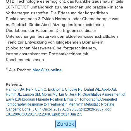
QTBI Technologie es ermöglicht, das Krankheitsausmaß mittels
18F-PET/CT umfangreich zu untersuchen und präzise klinische
Vorhersagen zu treffen. Die Erfassung der körperlichen
Funktionen nach 3 Zyklen Hormon- oder Chemotherapie war
maßgeblich für die Abschätzung des krankheitsfreien
Überlebens der Patienten. Die Ergebnisse dieser
Untersuchungen bestärken den aktuellen wissenschaftlichen
Trend zur Entwicklung von bildgebenden Biomarkern
(biologischen Messwerten) bei fortgeschrittenem,
kastrationsresistentem Prostatakarzinom mit
Knochenmetastasen.
©
Alle Rechte:
MedWiss.online
Referenz:
Harmon SA, Perk T, Lin C, Eickhoff J, Choyke PL, Dahut WL, Apolo AB,
Humm JL, Larson SM, Morris MJ, Liu G, Jeraj R. Quantitative Assessment of
Early [18F]Sodium Fluoride Positron Emission Tomography/Computed
Tomography Response to Treatment in Men With Metastatic Prostate
Cancer to Bone. J Clin Oncol. 2017 Aug 20;35(24):2829-2837. doi:
10.1200/JCO.2017.72.2348. Epub 2017 Jun 27.
Zurück