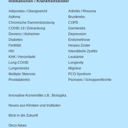
Indikationen / Krankheitsbilder
Adipositas / Übergewicht
Arthritis / Rheuma
Asthma
Brustkrebs
Chronische Darmentzündung
COPD
COVID-19 / Erkrankung
Darmkrebs
Demenz / Alzheimer
Depression
Diabetes
Endometriose
Fertilität
Herpes Zoster
HIV
Interstitielle Zystitis
KHK / Herzinfarkt
Leukämie
Long-COVID
Longevity
Lungenkrebs
Migräne
Multiple Sklerose
PCO-Syndrom
Prostatakrebs
Psoriasis / Schuppenflechte
Innovative Arzneimittel z.B.: Biologika
Neues aus Kliniken und Instituten
Blick in die Zukunft
Onco.News