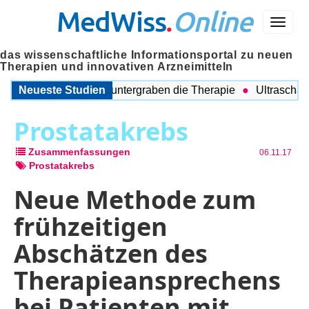
MedWiss
.
Online
Menü
das wissenschaftliche Informationsportal zu neuen
Therapien und innovativen Arzneimitteln
gleitende Probleme untergraben die Therapie
Neueste Studien
Ultraschall au
Prostatakrebs
Zusammenfassungen
06.11.17
Prostatakrebs
Neue Methode zum
frühzeitigen
Abschätzen des
Therapieansprechens
bei Patienten mit