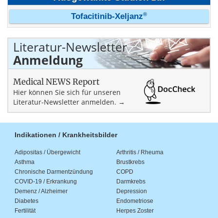
®
Tofacitinib-Xeljanz
Literatur-Newsletter
Anmeldung
Medical NEWS Report
Hier können Sie sich für unseren
Literatur-Newsletter anmelden. →
Indikationen / Krankheitsbilder
Adipositas / Übergewicht
Arthritis / Rheuma
Asthma
Brustkrebs
Chronische Darmentzündung
COPD
COVID-19 / Erkrankung
Darmkrebs
Demenz / Alzheimer
Depression
Diabetes
Endometriose
Fertilität
Herpes Zoster