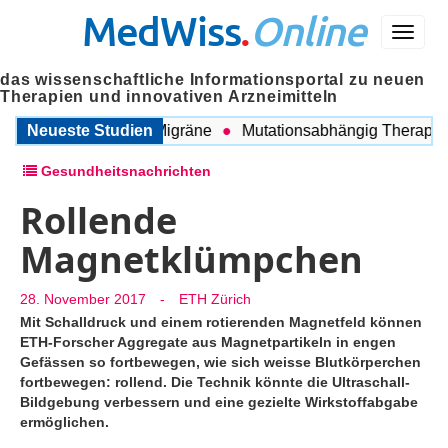
MedWiss
.
Online
Menü
das wissenschaftliche Informationsportal zu neuen
Therapien und innovativen Arzneimitteln
schen COPD und Migräne
Neueste Studien
Mutationsabhängig Therapie int
Gesundheitsnachrichten
Rollende
Magnetklümpchen
28. November 2017
-
ETH Zürich
Mit Schalldruck und einem rotierenden Magnetfeld können
ETH-Forscher Aggregate aus Magnetpartikeln in engen
Gefässen so fortbewegen, wie sich weisse Blutkörperchen
fortbewegen: rollend. Die Technik könnte die Ultraschall-
Bildgebung verbessern und eine gezielte Wirkstoffabgabe
ermöglichen.