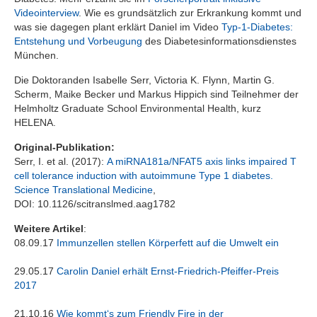
Videointerview
. Wie es grundsätzlich zur Erkrankung kommt und
was sie dagegen plant erklärt Daniel im Video
Typ-1-Diabetes:
Entstehung und Vorbeugung
des Diabetesinformationsdienstes
München.
Die Doktoranden Isabelle Serr, Victoria K. Flynn, Martin G.
Scherm, Maike Becker und Markus Hippich sind Teilnehmer der
Helmholtz Graduate School Environmental Health, kurz
HELENA.
Original-Publikation:
Serr, I. et al. (2017):
A miRNA181a/NFAT5 axis links impaired T
cell tolerance induction with autoimmune Type 1 diabetes.
Science Translational Medicine
,
DOI: 10.1126/scitranslmed.aag1782
Weitere Artikel
:
08.09.17
Immunzellen stellen Körperfett auf die Umwelt ein
29.05.17
Carolin Daniel erhält Ernst-Friedrich-Pfeiffer-Preis
2017
21.10.16
Wie kommt‘s zum Friendly Fire in der