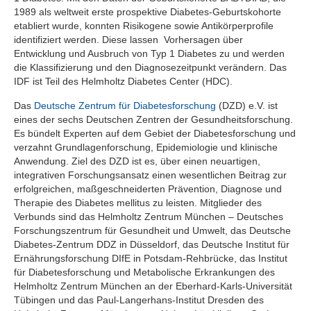
1989 als weltweit erste prospektive Diabetes-Geburtskohorte
etabliert wurde, konnten Risikogene sowie Antikörperprofile
identifiziert werden. Diese lassen Vorhersagen über
Entwicklung und Ausbruch von Typ 1 Diabetes zu und werden
die Klassifizierung und den Diagnosezeitpunkt verändern. Das
IDF ist Teil des Helmholtz Diabetes Center (HDC).
Das
Deutsche Zentrum für Diabetesforschung
(DZD) e.V. ist
eines der sechs Deutschen Zentren der Gesundheitsforschung.
Es bündelt Experten auf dem Gebiet der Diabetesforschung und
verzahnt Grundlagenforschung, Epidemiologie und klinische
Anwendung. Ziel des DZD ist es, über einen neuartigen,
integrativen Forschungsansatz einen wesentlichen Beitrag zur
erfolgreichen, maßgeschneiderten Prävention, Diagnose und
Therapie des Diabetes mellitus zu leisten. Mitglieder des
Verbunds sind das Helmholtz Zentrum München – Deutsches
Forschungszentrum für Gesundheit und Umwelt, das Deutsche
Diabetes-Zentrum DDZ in Düsseldorf, das Deutsche Institut für
Ernährungsforschung DIfE in Potsdam-Rehbrücke, das Institut
für Diabetesforschung und Metabolische Erkrankungen des
Helmholtz Zentrum München an der Eberhard-Karls-Universität
Tübingen und das Paul-Langerhans-Institut Dresden des