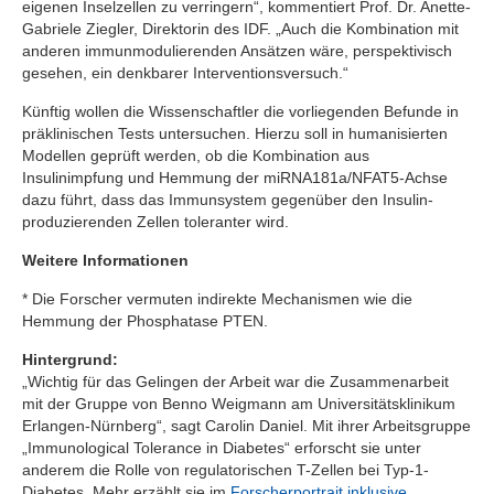
eigenen Inselzellen zu verringern“, kommentiert Prof. Dr. Anette-
Gabriele Ziegler, Direktorin des IDF. „Auch die Kombination mit
anderen immunmodulierenden Ansätzen wäre, perspektivisch
gesehen, ein denkbarer Interventionsversuch.“
Künftig wollen die Wissenschaftler die vorliegenden Befunde in
präklinischen Tests untersuchen. Hierzu soll in humanisierten
Modellen geprüft werden, ob die Kombination aus
Insulinimpfung und Hemmung der miRNA181a/NFAT5-Achse
dazu führt, dass das Immunsystem gegenüber den Insulin-
produzierenden Zellen toleranter wird.
Weitere Informationen
* Die Forscher vermuten indirekte Mechanismen wie die
Hemmung der Phosphatase PTEN.
Hintergrund:
„Wichtig für das Gelingen der Arbeit war die Zusammenarbeit
mit der Gruppe von Benno Weigmann am Universitätsklinikum
Erlangen-Nürnberg“, sagt Carolin Daniel. Mit ihrer Arbeitsgruppe
„Immunological Tolerance in Diabetes“ erforscht sie unter
anderem die Rolle von regulatorischen T-Zellen bei Typ-1-
Diabetes. Mehr erzählt sie im
Forscherportrait inklusive