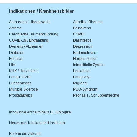
Indikationen / Krankheitsbilder
Adipositas / Übergewicht
Arthritis / Rheuma
Asthma
Brustkrebs
Chronische Darmentzündung
COPD
COVID-19 / Erkrankung
Darmkrebs
Demenz / Alzheimer
Depression
Diabetes
Endometriose
Fertilität
Herpes Zoster
HIV
Interstitielle Zystitis
KHK / Herzinfarkt
Leukämie
Long-COVID
Longevity
Lungenkrebs
Migräne
Multiple Sklerose
PCO-Syndrom
Prostatakrebs
Psoriasis / Schuppenflechte
Innovative Arzneimittel z.B.: Biologika
Neues aus Kliniken und Instituten
Blick in die Zukunft