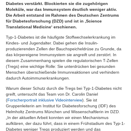
Diabetes verstärkt. Blockierten sie die zugehörigen
Moleküle, war das Immunsystem deutlich weniger aktiv.
Die Arbeit entstand im Rahmen des Deutschen Zentrums
für Diabetesforschung (DZD) und ist in ‚Science
Translational Medicine‘ erschienen.
Typ-1-Diabetes ist die häufigste Stoffwechselerkrankung im
Kindes- und Jugendalter. Dabei gehen die Insulin-
produzierenden Zellen der Bauchspeicheldrüse zu Grunde, da
das körpereigene Immunsystem sie angreift und zerstört. In
diesem Zusammenhang spielen die regulatorischen T-Zellen
(Tregs) eine wichtige Rolle: Sie unterdrücken bei gesunden
Menschen überschießende Immunreaktionen und verhindern
dadurch Autoimmunerkrankungen.
Warum dieser Schutz durch die Tregs bei Typ-1-Diabetes nicht
greift, untersucht das Team von Dr. Carolin Daniel
(
Forscherportrait inklusive Videointerview
). Sie ist
Gruppenleiterin am Institut für Diabetesforschung (IDF) des
Helmholtz Zentrums München und Wissenschaftlerin im DZD.
„In der aktuellen Arbeit konnten wir einen Mechanismus
aufklären, der dazu führt, dass in einem Frühstadium des Typ-1-
Diabetes weniger Tregs produziert werden und das