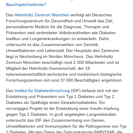
Bauchspeicheldrüse?
Das
Helmholtz Zentrum München
verfolgt als Deutsches
Forschungszentrum für Gesundheit und Umwelt das Ziel,
personalisierte Medizin für die Diagnose, Therapie und
Prävention weit verbreiteter Volkskrankheiten wie Diabetes
mellitus und Lungenerkrankungen zu entwickeln. Dafür
untersucht es das Zusammenwirken von Genetik,
Umweltfaktoren und Lebensstil. Der Hauptsitz des Zentrums
liegt in Neuherberg im Norden Münchens. Das Helmholtz
Zentrum München beschäftigt rund 2.300 Mitarbeiter und ist
Mitglied der Helmholtz-Gemeinschaft, der 18
naturwissenschaftlich-technische und medizinisch-biologische
Forschungszentren mit rund 37.000 Beschäftigten angehören.
Das
Institut für Diabetesforschung
(IDF) befasst sich mit der
Entstehung und Prävention von Typ 1 Diabetes und Typ 2
Diabetes als Spätfolge eines Gestationsdiabetes. Ein
vorrangiges Projekt ist die Entwicklung einer Insulin-Impfung
gegen Typ 1 Diabetes. In groß angelegten Langzeitstudien
untersucht das IDF den Zusammenhang von Genen,
Umweltfaktoren und Immunsystem für die Pathogenese von Typ
1 Diabetes. Mit den Daten der Geburtskohorte BABYDIAB, die