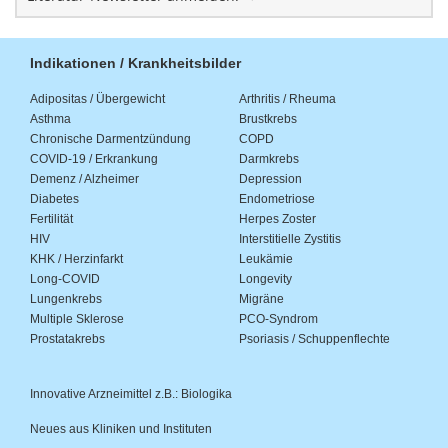
Indikationen / Krankheitsbilder
Adipositas / Übergewicht
Arthritis / Rheuma
Asthma
Brustkrebs
Chronische Darmentzündung
COPD
COVID-19 / Erkrankung
Darmkrebs
Demenz / Alzheimer
Depression
Diabetes
Endometriose
Fertilität
Herpes Zoster
HIV
Interstitielle Zystitis
KHK / Herzinfarkt
Leukämie
Long-COVID
Longevity
Lungenkrebs
Migräne
Multiple Sklerose
PCO-Syndrom
Prostatakrebs
Psoriasis / Schuppenflechte
Innovative Arzneimittel z.B.: Biologika
Neues aus Kliniken und Instituten