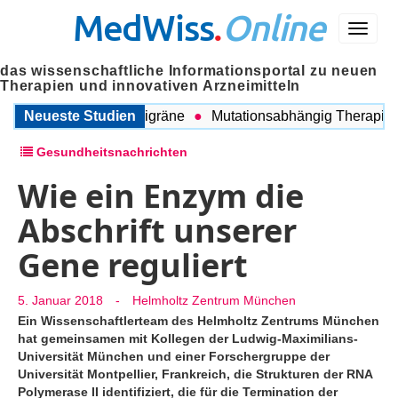
MedWiss
.
Online
Menü
das wissenschaftliche Informationsportal zu neuen
Therapien und innovativen Arzneimitteln
schen COPD und Migräne
Neueste Studien
Mutationsabhängig Therapie inte
Gesundheitsnachrichten
Wie ein Enzym die
Abschrift unserer
Gene reguliert
5. Januar 2018
-
Helmholtz Zentrum München
Ein Wissenschaftlerteam des Helmholtz Zentrums München
hat gemeinsamen mit Kollegen der Ludwig-Maximilians-
Universität München und einer Forschergruppe der
Universität Montpellier, Frankreich, die Strukturen der RNA
Polymerase II identifiziert, die für die Termination der