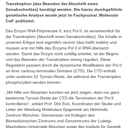
Transkription (das Beenden der Abschrift eines
Genabschnittes) benötigt werden. Die hierzu durchgeführte
genetische Analyse wurde jetzt im Fachjournal ‚Molecular
Cell‘ publiziert.
Das Enzym RNA Polymerase II, kurz Pol II, ist verantwortlich für
die Transkription (Abschrift eines Genabschnittes). Die Inhalte in
unserem Erbgut sind eigentlich stumm (das heißt inaktiv) und
müssen erst mit Hilfe des Enzyms Pol II in RNA übersetzt
werden. Damit das Enzym nicht zufällig arbeitet, ist der Beginn
und das Beenden der Transkription streng reguliert. Diese
Regulation passiert durch die dynamische Modifikation der Pol II
an ihrer carboxy-terminalen Domäne (CTD). Die CTD enthält
unter anderem 52 Tyrosin-Reste, die während der Transkription
phosphoryliert werden können.
„Mit Hilfe von Mutanten konnten wir jetzt zeigen, dass nur ganz
bestimmte Tyrosin-Reste der CTD die Termination der Pol II
kontrollieren“, erklärt Prof. Dirk Eick, Koordinator der Studie und
Leiter der Abteilung Molekulare Epigenetik am Helmholtz
Zentrum München. Gemeinsam mit Kollegen des
Biomedizinischen Zentrums und Genzentrums der Ludwig-
Maximilians-Universität München sowie des Instituts für Genetik