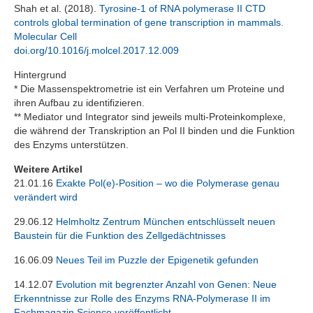
Shah et al. (2018).
Tyrosine-1 of RNA polymerase II CTD
controls global termination of gene transcription in mammals.
Molecular Cell
doi.org/10.1016/j.molcel.2017.12.009
Hintergrund
* Die Massenspektrometrie ist ein Verfahren um Proteine und
ihren Aufbau zu identifizieren.
** Mediator und Integrator sind jeweils multi-Proteinkomplexe,
die während der Transkription an Pol II binden und die Funktion
des Enzyms unterstützen.
Weitere Artikel
21.01.16
Exakte Pol(e)-Position – wo die Polymerase genau
verändert wird
29.06.12
Helmholtz Zentrum München entschlüsselt neuen
Baustein für die Funktion des Zellgedächtnisses
16.06.09
Neues Teil im Puzzle der Epigenetik gefunden
14.12.07
Evolution mit begrenzter Anzahl von Genen: Neue
Erkenntnisse zur Rolle des Enzyms RNA-Polymerase II im
Fachmagazin Science veröffentlicht