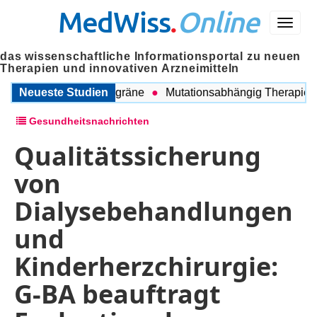
MedWiss
.
Online
Menü
das wissenschaftliche Informationsportal zu neuen
Therapien und innovativen Arzneimitteln
chen COPD und Migräne
Neueste Studien
Mutationsabhängig Therapie inten
Gesundheitsnachrichten
Qualitätssicherung
von
Dialysebehandlungen
und
Kinderherzchirurgie:
G-BA beauftragt