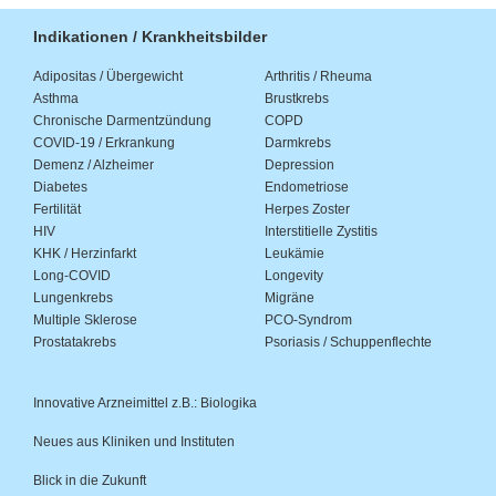
Indikationen / Krankheitsbilder
Adipositas / Übergewicht
Arthritis / Rheuma
Asthma
Brustkrebs
Chronische Darmentzündung
COPD
COVID-19 / Erkrankung
Darmkrebs
Demenz / Alzheimer
Depression
Diabetes
Endometriose
Fertilität
Herpes Zoster
HIV
Interstitielle Zystitis
KHK / Herzinfarkt
Leukämie
Long-COVID
Longevity
Lungenkrebs
Migräne
Multiple Sklerose
PCO-Syndrom
Prostatakrebs
Psoriasis / Schuppenflechte
Innovative Arzneimittel z.B.: Biologika
Neues aus Kliniken und Instituten
Blick in die Zukunft