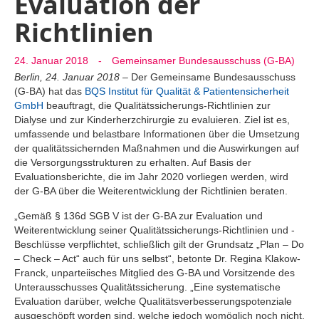
Evaluation der
Richtlinien
24. Januar 2018
-
Gemeinsamer Bundesausschuss (G-BA)
Berlin, 24. Januar 2018
– Der Gemeinsame Bundesausschuss
(G-BA) hat das
BQS Institut für Qualität & Patientensicherheit
GmbH
beauftragt, die Qualitätssicherungs-Richtlinien zur
Dialyse und zur Kinderherzchirurgie zu evaluieren. Ziel ist es,
umfassende und belastbare Informationen über die Umsetzung
der qualitätssichernden Maßnahmen und die Auswirkungen auf
die Versorgungsstrukturen zu erhalten. Auf Basis der
Evaluationsberichte, die im Jahr 2020 vorliegen werden, wird
der G-BA über die Weiterentwicklung der Richtlinien beraten.
„Gemäß § 136d SGB V ist der G-BA zur Evaluation und
Weiterentwicklung seiner Qualitätssicherungs-Richtlinien und -
Beschlüsse verpflichtet, schließlich gilt der Grundsatz „Plan – Do
– Check – Act“ auch für uns selbst“, betonte Dr. Regina Klakow-
Franck, unparteiisches Mitglied des G-BA und Vorsitzende des
Unterausschusses Qualitätssicherung. „Eine systematische
Evaluation darüber, welche Qualitätsverbesserungspotenziale
ausgeschöpft worden sind, welche jedoch womöglich noch nicht,