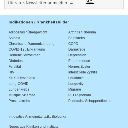
Literatur-Newsletter anmelden. →
Indikationen / Krankheitsbilder
Adipositas / Übergewicht
Arthritis / Rheuma
Asthma
Brustkrebs
Chronische Darmentzündung
COPD
COVID-19 / Erkrankung
Darmkrebs
Demenz / Alzheimer
Depression
Diabetes
Endometriose
Fertilität
Herpes Zoster
HIV
Interstitielle Zystitis
KHK / Herzinfarkt
Leukämie
Long-COVID
Longevity
Lungenkrebs
Migräne
Multiple Sklerose
PCO-Syndrom
Prostatakrebs
Psoriasis / Schuppenflechte
Innovative Arzneimittel z.B.: Biologika
Neues aus Kliniken und Instituten