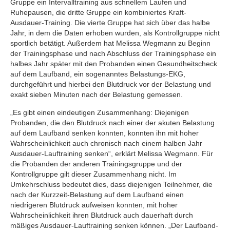
Gruppe ein Intervalltraining aus schnellem Laufen und
Ruhepausen, die dritte Gruppe ein kombiniertes Kraft-
Ausdauer-Training. Die vierte Gruppe hat sich über das halbe
Jahr, in dem die Daten erhoben wurden, als Kontrollgruppe nicht
sportlich betätigt. Außerdem hat Melissa Wegmann zu Beginn
der Trainingsphase und nach Abschluss der Trainingsphase ein
halbes Jahr später mit den Probanden einen Gesundheitscheck
auf dem Laufband, ein sogenanntes Belastungs-EKG,
durchgeführt und hierbei den Blutdruck vor der Belastung und
exakt sieben Minuten nach der Belastung gemessen.
„Es gibt einen eindeutigen Zusammenhang: Diejenigen
Probanden, die den Blutdruck nach einer der akuten Belastung
auf dem Laufband senken konnten, konnten ihn mit hoher
Wahrscheinlichkeit auch chronisch nach einem halben Jahr
Ausdauer-Lauftraining senken“, erklärt Melissa Wegmann. Für
die Probanden der anderen Trainingsgruppe und der
Kontrollgruppe gilt dieser Zusammenhang nicht. Im
Umkehrschluss bedeutet dies, dass diejenigen Teilnehmer, die
nach der Kurzzeit-Belastung auf dem Laufband einen
niedrigeren Blutdruck aufweisen konnten, mit hoher
Wahrscheinlichkeit ihren Blutdruck auch dauerhaft durch
mäßiges Ausdauer-Lauftraining senken können. „Der Laufband-