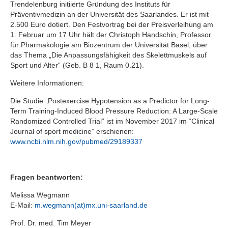
Trendelenburg initiierte Gründung des Instituts für
Präventivmedizin an der Universität des Saarlandes. Er ist mit
2.500 Euro dotiert. Den Festvortrag bei der Preisverleihung am
1. Februar um 17 Uhr hält der Christoph Handschin, Professor
für Pharmakologie am Biozentrum der Universität Basel, über
das Thema „Die Anpassungsfähigkeit des Skelettmuskels auf
Sport und Alter“ (Geb. B 8 1, Raum 0.21).
Weitere Informationen:
Die Studie „Postexercise Hypotension as a Predictor for Long-
Term Training-Induced Blood Pressure Reduction: A Large-Scale
Randomized Controlled Trial“ ist im November 2017 im “Clinical
Journal of sport medicine” erschienen:
www.ncbi.nlm.nih.gov/pubmed/29189337
Fragen beantworten:
Melissa Wegmann
E-Mail:
m.wegmann(at)mx.uni-saarland.de
Prof. Dr. med. Tim Meyer