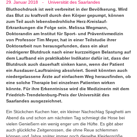
29. Januar 2018
-
Universität des Saarlandes
Bluthochdruck ist weit verbreitet in der Bevölkerung. Wird
das Blut zu kraftvoll durch den Körper gepumpt, können
zum Teil auch lebensbedrohliche Herz-Kreislauf-
Erkrankungen die Folge sein. Melissa Wegmann,
Doktorandin am Institut für Sport- und Präventivmedizin
von Professor Tim Meyer, hat in einer Teilstudie ihrer
Doktorarbeit nun herausgefunden, dass ein akut
niedrigerer Blutdruck nach einer kurzzeitigen Belastung auf
dem Laufband ein praktikabler Indikator dafür ist, dass der
Blutdruck auch dauerhaft sinken kann, wenn der Patient
ein Ausdauer-Lauftraining absolviert. Somit könnten auch
niedergelassene Ärzte auf einfachem Weg herausfinden, ob
eine solche Therapie bei einzelnen Patienten wirken
könnte. Für ihre Erkenntnisse wird die Medizinerin mit dem
Friedrich-Trendelenburg-Preis der Universität des
Saarlandes ausgezeichnet.
Ein Stückchen Kuchen hier, ein kleiner Nachschlag Spaghetti am
Abend da und schon am nächsten Tag schmiegt die Hose bei
vielen Genießern ein wenig enger um die Hüfte. Es gibt aber
auch glückliche Zeitgenossen, die ohne Reue schlemmen
können und Jahre später immer noch dieselbe Kleidergröße