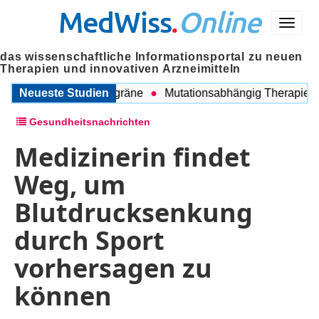
MedWiss
.
Online
Menü
das wissenschaftliche Informationsportal zu neuen
Therapien und innovativen Arzneimitteln
chen COPD und Migräne
Neueste Studien
Mutationsabhängig Therapie intens
Gesundheitsnachrichten
Medizinerin findet
Weg, um
Blutdrucksenkung
durch Sport
vorhersagen zu
können