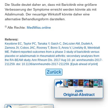
Die Studie deutet daher an, dass mit Baricitinib eine größere
Verbesserung der Symptome erreicht werden könnte als mit
Adalimumab. Der neuartige Wirkstoff könnte daher eine
alternative Behandlungsform darstellen.
©
Alle Rechte:
MedWiss.online
Referenz:
Keystone EC, Taylor PC, Tanaka Y, Gaich C, DeLozier AM, Dudek A,
Zamora JV, Cobos JAC, Rooney T, Bono S, Arora V, Linetzky B, Weinblatt
ME. Patient-reported outcomes from a phase 3 study of baricitinib versus
placebo or adalimumab in rheumatoid arthritis: secondary analyses from
the RA-BEAM study. Ann Rheum Dis. 2017 Aug 10. pii: annrheumdis-2017-
211259. doi: 10.1136/annrheumdis-2017-211259. [Epub ahead of print]
Zurück
zum
Original-Abstract