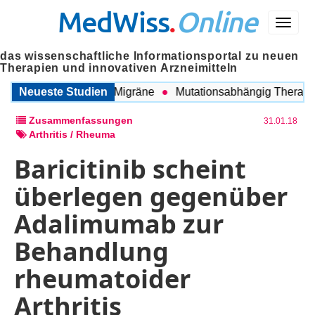
MedWiss
.
Online
Menü
das wissenschaftliche Informationsportal zu neuen
Therapien und innovativen Arzneimitteln
ischen COPD und Migräne
Neueste Studien
Mutationsabhängig Therapie in
Zusammenfassungen
31.01.18
Arthritis / Rheuma
Baricitinib scheint
überlegen gegenüber
Adalimumab zur
Behandlung
rheumatoider
Arthritis