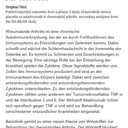
Original Titel:
Patient-reported outcomes from a phase 3 study of baricitinib versus
placebo or adalimumab in rheumatoid arthritis: secondary analyses from
the RA-BEAM study
Rheumatoide Arthritis ist eine chronische
Autoimmunerkrankung, bei der es durch Fehlfunktionen des
Immunsystems zu Entzündungen von Gelenken kommt. Dabei
schwillt und wächst die Schleimhautschicht in der Innenseite der
Gelenke an. Es kommt zu Schmerzen und Einschränkungen in
der Bewegung. Eine wichtige Rolle bei der Entstehung der
Krankheit spielen die Zytokine. Diese Signalstoffe werden von
Zellen des Immunsystems produziert und sind an der
Immunantwort des Körpers beteiligt. Dabei wird zwischen
entzündungsfördernden und entzündungshemmenden
Zytokinen unterschieden. Zu den entzündungsfördernden
Zytokinen zählen unter anderem der Tumornekrosefaktor TNF-α
und die Interleukine 1 und 6. Der Wirkstoff Adalimumab richtet
sich spezifisch gegen TNF-α und wird zur Behandlung
verschiedener entzündlicher Krankheiten eingesetzt.
Baricitinib gehört zu einer neuen Klasse von Wirkstoffen zur
Behandlung der rheumatoiden Arthritis. Der Wirkstoff blockiert