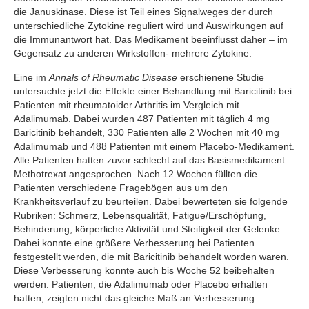
die Januskinase. Diese ist Teil eines Signalweges der durch
unterschiedliche Zytokine reguliert wird und Auswirkungen auf
die Immunantwort hat. Das Medikament beeinflusst daher – im
Gegensatz zu anderen Wirkstoffen- mehrere Zytokine.
Eine im
Annals of Rheumatic Disease
erschienene Studie
untersuchte jetzt die Effekte einer Behandlung mit Baricitinib bei
Patienten mit rheumatoider Arthritis im Vergleich mit
Adalimumab. Dabei wurden 487 Patienten mit täglich 4 mg
Baricitinib behandelt, 330 Patienten alle 2 Wochen mit 40 mg
Adalimumab und 488 Patienten mit einem Placebo-Medikament.
Alle Patienten hatten zuvor schlecht auf das Basismedikament
Methotrexat angesprochen. Nach 12 Wochen füllten die
Patienten verschiedene Fragebögen aus um den
Krankheitsverlauf zu beurteilen. Dabei bewerteten sie folgende
Rubriken: Schmerz, Lebensqualität, Fatigue/Erschöpfung,
Behinderung, körperliche Aktivität und Steifigkeit der Gelenke.
Dabei konnte eine größere Verbesserung bei Patienten
festgestellt werden, die mit Baricitinib behandelt worden waren.
Diese Verbesserung konnte auch bis Woche 52 beibehalten
werden. Patienten, die Adalimumab oder Placebo erhalten
hatten, zeigten nicht das gleiche Maß an Verbesserung.