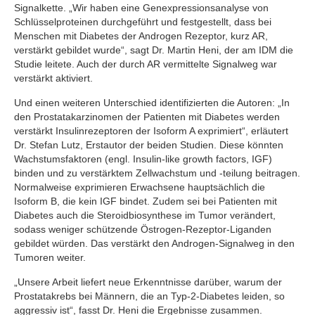
Signalkette. „Wir haben eine Genexpressionsanalyse von
Schlüsselproteinen durchgeführt und festgestellt, dass bei
Menschen mit Diabetes der Androgen Rezeptor, kurz AR,
verstärkt gebildet wurde“, sagt Dr. Martin Heni, der am IDM die
Studie leitete. Auch der durch AR vermittelte Signalweg war
verstärkt aktiviert.
Und einen weiteren Unterschied identifizierten die Autoren: „In
den Prostatakarzinomen der Patienten mit Diabetes werden
verstärkt Insulinrezeptoren der Isoform A exprimiert“, erläutert
Dr. Stefan Lutz, Erstautor der beiden Studien. Diese könnten
Wachstumsfaktoren (engl. Insulin-like growth factors, IGF)
binden und zu verstärktem Zellwachstum und -teilung beitragen.
Normalweise exprimieren Erwachsene hauptsächlich die
Isoform B, die kein IGF bindet. Zudem sei bei Patienten mit
Diabetes auch die Steroidbiosynthese im Tumor verändert,
sodass weniger schützende Östrogen-Rezeptor-Liganden
gebildet würden. Das verstärkt den Androgen-Signalweg in den
Tumoren weiter.
„Unsere Arbeit liefert neue Erkenntnisse darüber, warum der
Prostatakrebs bei Männern, die an Typ-2-Diabetes leiden, so
aggressiv ist“, fasst Dr. Heni die Ergebnisse zusammen.