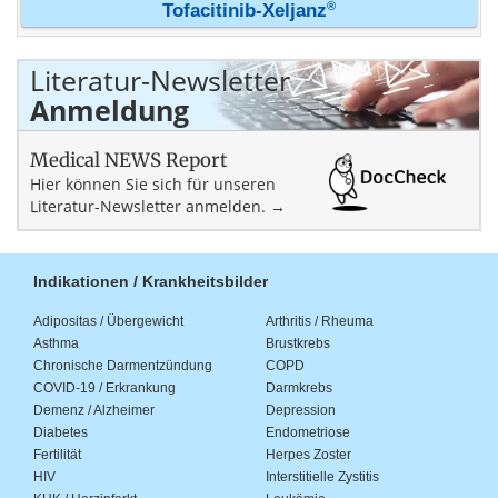
®
Tofacitinib-Xeljanz
Literatur-Newsletter
Anmeldung
Medical NEWS Report
Hier können Sie sich für unseren
Literatur-Newsletter anmelden. →
Indikationen / Krankheitsbilder
Adipositas / Übergewicht
Arthritis / Rheuma
Asthma
Brustkrebs
Chronische Darmentzündung
COPD
COVID-19 / Erkrankung
Darmkrebs
Demenz / Alzheimer
Depression
Diabetes
Endometriose
Fertilität
Herpes Zoster
HIV
Interstitielle Zystitis