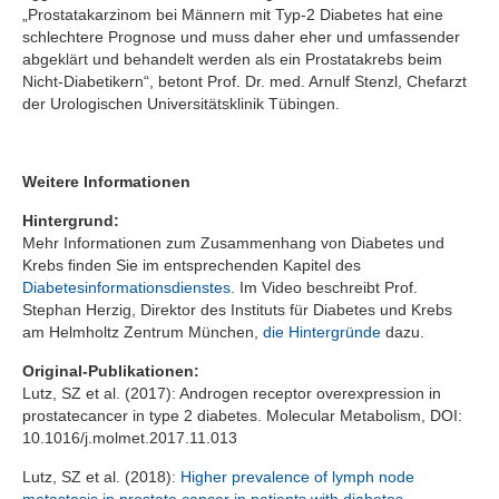
„Prostatakarzinom bei Männern mit Typ-2 Diabetes hat eine
schlechtere Prognose und muss daher eher und umfassender
abgeklärt und behandelt werden als ein Prostatakrebs beim
Nicht-Diabetikern“, betont Prof. Dr. med. Arnulf Stenzl, Chefarzt
der Urologischen Universitätsklinik Tübingen.
Weitere Informationen
Hintergrund:
Mehr Informationen zum Zusammenhang von Diabetes und
Krebs finden Sie im entsprechenden Kapitel des
Diabetesinformationsdienstes
. Im Video beschreibt Prof.
Stephan Herzig, Direktor des Instituts für Diabetes und Krebs
am Helmholtz Zentrum München,
die Hintergründe
dazu.
Original-Publikationen:
Lutz, SZ et al. (2017): Androgen receptor overexpression in
prostatecancer in type 2 diabetes. Molecular Metabolism, DOI:
10.1016/j.molmet.2017.11.013
Lutz, SZ et al. (2018):
Higher prevalence of lymph node
metastasis in prostate cancer in patients with diabetes
.