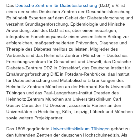
Das
Deutsche Zentrum für Diabetesforschung
(DZD) e.V. ist
eines der sechs Deutschen Zentren der Gesundheitsforschung.
Es bündelt Experten auf dem Gebiet der Diabetesforschung und
verzahnt Grundlagenforschung, Epidemiologie und klinische
Anwendung. Ziel des DZD ist es, über einen neuartigen,
integrativen Forschungsansatz einen wesentlichen Beitrag zur
erfolgreichen, maßgeschneiderten Prävention, Diagnose und
Therapie des Diabetes mellitus zu leisten. Mitglieder des
Verbunds sind das Helmholtz Zentrum München – Deutsches
Forschungszentrum für Gesundheit und Umwelt, das Deutsche
Diabetes-Zentrum DDZ in Düsseldorf, das Deutsche Institut für
Ernährungsforschung DIfE in Potsdam-Rehbrücke, das Institut
für Diabetesforschung und Metabolische Erkrankungen des
Helmholtz Zentrum München an der Eberhard-Karls-Universität
Tübingen und das Paul-Langerhans-Institut Dresden des
Helmholtz Zentrum München am Universitätsklinikum Carl
Gustav Carus der TU Dresden, assoziierte Partner an den
Universitäten in Heidelberg, Köln, Leipzig, Lübeck und München
sowie weitere Projektpartner.
Das 1805 gegründete
Universitätsklinikum Tübingen
gehört zu
den führenden Zentren der deutschen Hochschulmedizin. Als