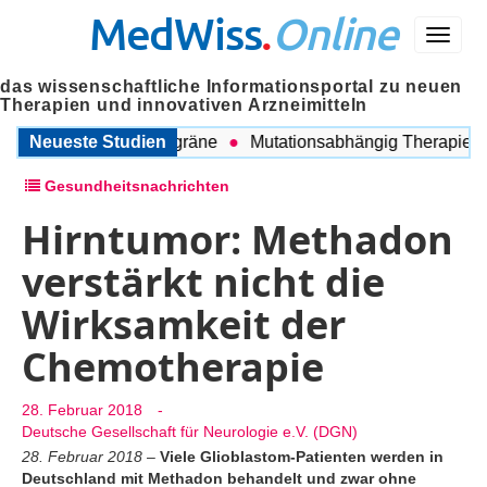
MedWiss
.
Online
Menü
das wissenschaftliche Informationsportal zu neuen
Therapien und innovativen Arzneimitteln
chen COPD und Migräne
Neueste Studien
Mutationsabhängig Therapie inten
Gesundheitsnachrichten
Hirntumor: Methadon
verstärkt nicht die
Wirksamkeit der
Chemotherapie
28. Februar 2018
-
Deutsche Gesellschaft für Neurologie e.V. (DGN)
28. Februar 2018
–
Viele Glioblastom-Patienten werden in
Deutschland mit Methadon behandelt und zwar ohne