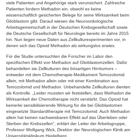
viele Patienten und Angehörige stark verunsichert. Zahlreiche
Patienten fordern Methadon ein, obwohl es keine
wissenschaftlich gesicherten Belege für seine Wirksamkeit beim
Glioblastom gibt. Darauf wiesen die Neuroonkologische
Arbeitsgemeinschaft in der Deutschen Krebsgesellschaft sowie
die Deutsche Gesellschaft für Neurologie bereits im Jahre 2015
hin. Nun liegen neue Daten aus Zellkulturexperimenten vor, in
denen sich das Opioid Methadon als wirkungslos erwies.
Für die Studie untersuchten die Forscher im Labor den
spezifischen Effekt von Methadon auf Glioblastomzellen. Dafür
behandelten sie Zellkulturen des bösartigen Hirntumors –
entweder mit dem Chemotherapie-Medikament Temozolomid
allein, mit Methadon allein oder mit einer Kombination aus
Temozolomid und Methadon. Unbehandelte Zellkulturen dienten
als Kontrolle. „Leider mussten wir feststellen, dass Methadon die
Wirksamkeit der Chemotherapie nicht verstärkt. Das Opioid hat
keinerlei sensibilisierende Wirkung für die bei Glioblastomen
eingesetzte Standardtherapie mit Temozolomid. Auch Methadon
allein hat keinen nachweisbaren Effekt auf das Überleben oder
Sterben der Krebszellen“, erklärt der Leiter der Arbeitsgruppe,
Professor Wolfgang Wick, Direktor der Neurologischen Klinik am
Universitätsklinikum Heidelberg.