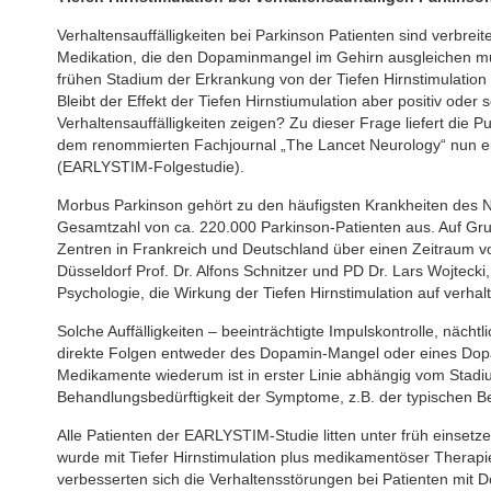
Verhaltensauffälligkeiten bei Parkinson Patienten sind verbrei
Medikation, die den Dopaminmangel im Gehirn ausgleichen mu
frühen Stadium der Erkrankung von der Tiefen Hirnstimulation 
Bleibt der Effekt der Tiefen Hirnstiumulation aber positiv oder
Verhaltensauffälligkeiten zeigen? Zu dieser Frage liefert die
dem renommierten Fachjournal „The Lancet Neurology“ nun ein
(EARLYSTIM-Folgestudie).
Morbus Parkinson gehört zu den häufigsten Krankheiten des N
Gesamtzahl von ca. 220.000 Parkinson-Patienten aus. Auf Gr
Zentren in Frankreich und Deutschland über einen Zeitraum v
Düsseldorf Prof. Dr. Alfons Schnitzer und PD Dr. Lars Wojtecki
Psychologie, die Wirkung der Tiefen Hirnstimulation auf verhalt
Solche Auffälligkeiten – beeinträchtigte Impulskontrolle, näch
direkte Folgen entweder des Dopamin-Mangel oder eines Dop
Medikamente wiederum ist in erster Linie abhängig vom Stad
Behandlungsbedürftigkeit der Symptome, z.B. der typischen 
Alle Patienten der EARLYSTIM-Studie litten unter früh einset
wurde mit Tiefer Hirnstimulation plus medikamentöser Therap
verbesserten sich die Verhaltensstörungen bei Patienten mit 