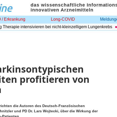
ine
das wissenschaftliche Information
innovativen Arzneimitteln
 / Erkrankung
Long-COVID
Meldunge
erapie intensivieren bei nicht-kleinzelligem Lungenkrebs
A
arkinsontypischen
iten profitieren von
n
erichten die Autoren des Deutsch-Französischen
nitzler und PD Dr. Lars Wojtecki, über die Wirkung der
n-Patienten.