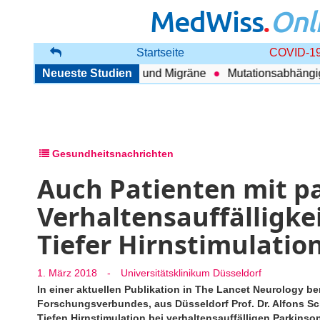
MedWiss
.
Onl
Startseite
COVID-19
nhang zwischen COPD und Migräne
Neueste Studien
Mutationsabhängig Th
Gesundheitsnachrichten
Auch Patienten mit p
Verhaltensauffälligke
Tiefer Hirnstimulatio
1. März 2018
-
Universitätsklinikum Düsseldorf
In einer aktuellen Publikation in The Lancet Neurology b
Forschungsverbundes, aus Düsseldorf Prof. Dr. Alfons Sch
Tiefen Hirnstimulation bei verhaltensauffälligen Parkinso