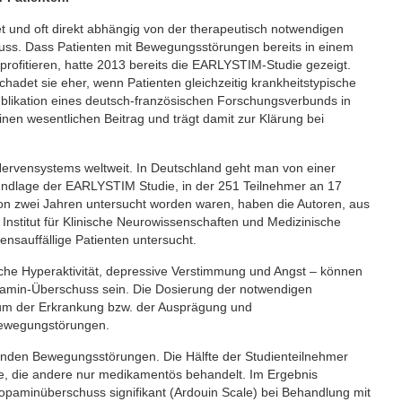
tet und oft direkt abhängig von der therapeutisch notwendigen
ss. Dass Patienten mit Bewegungsstörungen bereits in einem
profitieren, hatte 2013 bereits die EARLYSTIM-Studie gezeigt.
 schadet sie eher, wenn Patienten gleichzeitig krankheitstypische
 Publikation eines deutsch-französischen Forschungsverbunds in
en wesentlichen Beitrag und trägt damit zur Klärung bei
ervensystems weltweit. In Deutschland geht man von einer
undlage der EARLYSTIM Studie, in der 251 Teilnehmer an 17
on zwei Jahren untersucht worden waren, haben die Autoren, aus
, Institut für Klinische Neurowissenschaften und Medizinische
ensauffällige Patienten untersucht.
tliche Hyperaktivität, depressive Verstimmung und Angst – können
amin-Überschuss sein. Die Dosierung der notwendigen
ium der Erkrankung bzw. der Ausprägung und
Bewegungstörungen.
zenden Bewegungsstörungen. Die Hälfte der Studienteilnehmer
ie, die andere nur medikamentös behandelt. Im Ergebnis
Dopaminüberschuss signifikant (Ardouin Scale) bei Behandlung mit