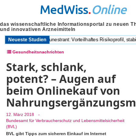
MedWiss
.
Online
das wissenschaftliche Informationsportal zu neuen T
und innovativen Arzneimitteln
ptor-Degrader Imlunestrant: Vorteilhaftes Risikoprofil, stabile 
Neueste Studien
Gesundheitsnachrichten
Stark, schlank,
potent? – Augen auf
beim Onlinekauf von
Nahrungsergänzungsmi
12. März 2018
-
Bundesamt für Verbraucherschutz und Lebensmittelsicherheit
(BVL)
BVL gibt Tipps zum sicheren Einkauf im Internet