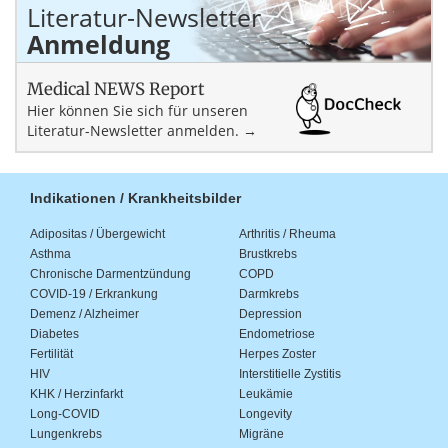
Literatur-Newsletter
Anmeldung
Medical NEWS Report
Hier können Sie sich für unseren
Literatur-Newsletter anmelden. →
Indikationen / Krankheitsbilder
Adipositas / Übergewicht
Arthritis / Rheuma
Asthma
Brustkrebs
Chronische Darmentzündung
COPD
COVID-19 / Erkrankung
Darmkrebs
Demenz / Alzheimer
Depression
Diabetes
Endometriose
Fertilität
Herpes Zoster
HIV
Interstitielle Zystitis
KHK / Herzinfarkt
Leukämie
Long-COVID
Longevity
Lungenkrebs
Migräne