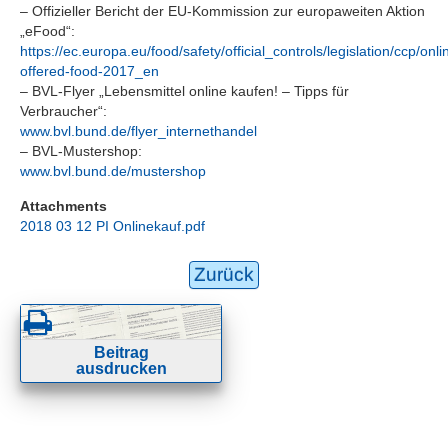
– Offizieller Bericht der EU-Kommission zur europaweiten Aktion
„eFood“:
https://ec.europa.eu/food/safety/official_controls/legislation/ccp/onli
offered-food-2017_en
– BVL-Flyer „Lebensmittel online kaufen! – Tipps für
Verbraucher“:
www.bvl.bund.de/flyer_internethandel
– BVL-Mustershop:
www.bvl.bund.de/mustershop
Attachments
2018 03 12 PI Onlinekauf.pdf
Zurück
Beitrag
ausdrucken