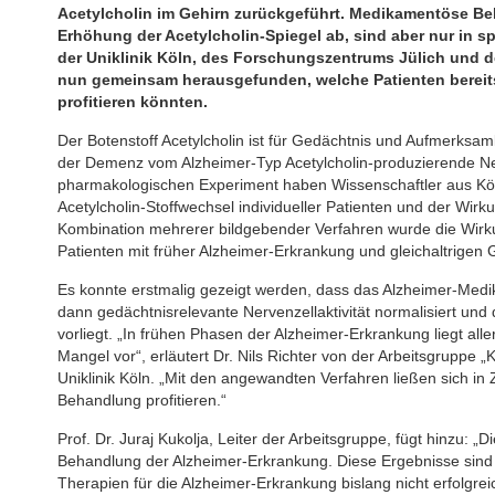
Acetylcholin im Gehirn zurückgeführt. Medikamentöse Be
Erhöhung der Acetylcholin-Spiegel ab, sind aber nur in 
der Uniklinik Köln, des Forschungszentrums Jülich und d
nun gemeinsam herausgefunden, welche Patienten bereit
profitieren könnten.
Der Botenstoff Acetylcholin ist für Gedächtnis und Aufmerksam
der Demenz vom Alzheimer-Typ Acetylcholin-produzierende Ner
pharmakologischen Experiment haben Wissenschaftler aus K
Acetylcholin-Stoffwechsel individueller Patienten und der Wir
Kombination mehrerer bildgebender Verfahren wurde die Wirkun
Patienten mit früher Alzheimer-Erkrankung und gleichaltrigen 
Es konnte erstmalig gezeigt werden, dass das Alzheimer-Medi
dann gedächtnisrelevante Nervenzellaktivität normalisiert und
vorliegt. „In frühen Phasen der Alzheimer-Erkrankung liegt alle
Mangel vor“, erläutert Dr. Nils Richter von der Arbeitsgruppe „
Uniklinik Köln. „Mit den angewandten Verfahren ließen sich in Z
Behandlung profitieren.“
Prof. Dr. Juraj Kukolja, Leiter der Arbeitsgruppe, fügt hinzu: „Di
Behandlung der Alzheimer-Erkrankung. Diese Ergebnisse sind
Therapien für die Alzheimer-Erkrankung bislang nicht erfolgrei