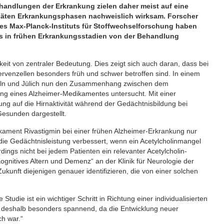
handlungen der Erkrankung zielen daher meist auf eine
späten Erkrankungsphasen nachweislich wirksam. Forscher
es Max-Planck-Instituts für Stoffwechselforschung haben
s in frühen Erkrankungsstadien von der Behandlung
keit von zentraler Bedeutung. Dies zeigt sich auch daran, dass bei
venzellen besonders früh und schwer betroffen sind. In einem
öln und Jülich nun den Zusammenhang zwischen dem
kung eines Alzheimer-Medikamentes untersucht. Mit einer
g auf die Hirnaktivität während der Gedächtnisbildung bei
Gesunden dargestellt.
kament Rivastigmin bei einer frühen Alzheimer-Erkrankung nur
 die Gedächtnisleistung verbessert, wenn ein Acetylcholinmangel
rdings nicht bei jedem Patienten ein relevanter Acetylcholin-
Kognitives Altern und Demenz“ an der Klinik für Neurologie der
ukunft diejenigen genauer identifizieren, die von einer solchen
e Studie ist ein wichtiger Schritt in Richtung einer individualisierten
 deshalb besonders spannend, da die Entwicklung neuer
ch war.“