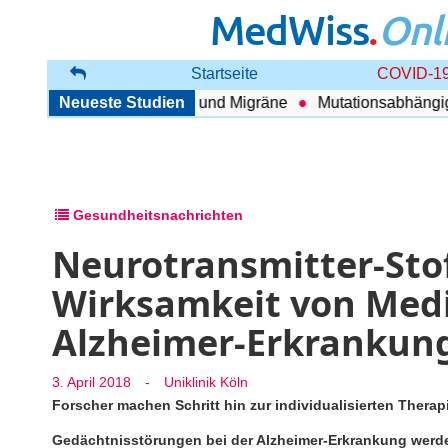
MedWiss
.
Onl
Startseite
COVID-19
nhang zwischen COPD und Migräne
Neueste Studien
Mutationsabhängig Th
Gesundheitsnachrichten
Neurotransmitter-Sto
Wirksamkeit von Medi
Alzheimer-Erkrankun
3. April 2018
-
Uniklinik Köln
Forscher machen Schritt hin zur individualisierten Therap
Gedächtnisstörungen bei der Alzheimer-Erkrankung werde