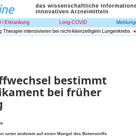
ine
das wissenschaftliche Information
innovativen Arzneimitteln
 / Erkrankung
Long-COVID
Meldunge
erapie intensivieren bei nicht-kleinzelligem Lungenkrebs
A
ffwechsel bestimmt
kament bei früher
g
ie
n unter anderem auf einen Mangel des Botenstoffs