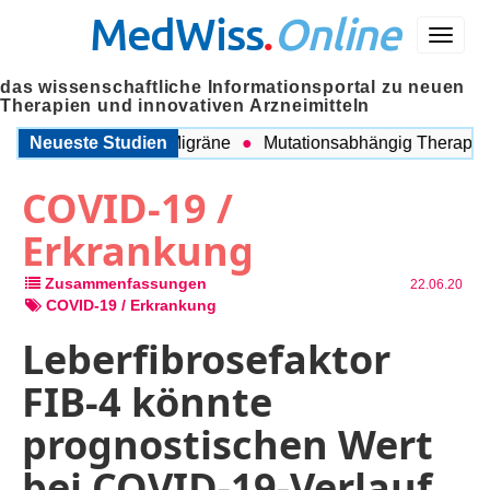
MedWiss
.
Online
Menü
das wissenschaftliche Informationsportal zu neuen
Therapien und innovativen Arzneimitteln
schen COPD und Migräne
Neueste Studien
Mutationsabhängig Therapie inte
COVID-19 /
Erkrankung
Zusammenfassungen
22.06.20
COVID-19 / Erkrankung
Leberfibrosefaktor
FIB-4 könnte
prognostischen Wert
bei COVID-19-Verlauf