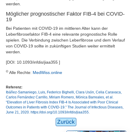
werden.
Möglicher prognostischer Faktor FIB-4 bei COVID-
19
Bei Patienten mit COVID-19 im mittleren Alter kann der
Leberfibrosefaktor FIB-4 eine relevante prognostische Rolle
spielen. Die Verbindung zwischen Leberfibrose und dem Verlauf
von COVID-19 sollte in zukünftigen Studien weiter ermittelt
werden.
[DOI: 10.1093/infdis/jiaa355 ]
©
Alle Rechte:
MedWiss.online
Referenz:
Ibáñez-Samaniego, Luis, Federico Bighelli, Clara Usón, Celia Caravaca,
Carlos Fernández Carrillo, Miriam Romero, Mónica Barreales, et al.
“Elevation of Liver Fibrosis Index FIB-4 Is Associated with Poor Clinical
Outcomes in Patients with COVID-19.” The Journal of Infectious Diseases,
June 21, 2020. https://doi.org/10.1093/infdis/jiaa355.
Zurück