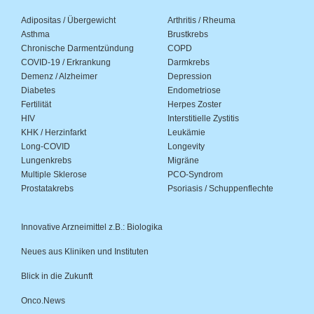
Adipositas / Übergewicht
Arthritis / Rheuma
Asthma
Brustkrebs
Chronische Darmentzündung
COPD
COVID-19 / Erkrankung
Darmkrebs
Demenz / Alzheimer
Depression
Diabetes
Endometriose
Fertilität
Herpes Zoster
HIV
Interstitielle Zystitis
KHK / Herzinfarkt
Leukämie
Long-COVID
Longevity
Lungenkrebs
Migräne
Multiple Sklerose
PCO-Syndrom
Prostatakrebs
Psoriasis / Schuppenflechte
Innovative Arzneimittel z.B.: Biologika
Neues aus Kliniken und Instituten
Blick in die Zukunft
Onco.News