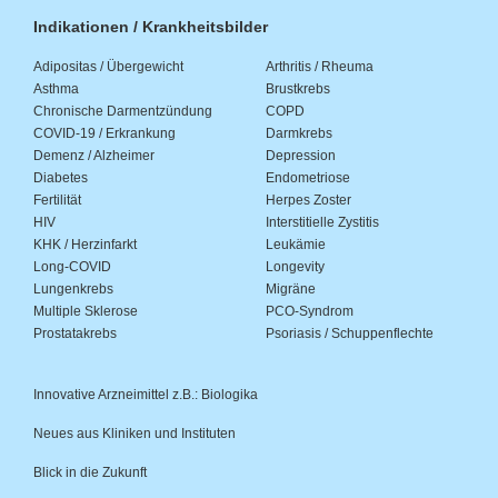
Indikationen / Krankheitsbilder
Adipositas / Übergewicht
Arthritis / Rheuma
Asthma
Brustkrebs
Chronische Darmentzündung
COPD
COVID-19 / Erkrankung
Darmkrebs
Demenz / Alzheimer
Depression
Diabetes
Endometriose
Fertilität
Herpes Zoster
HIV
Interstitielle Zystitis
KHK / Herzinfarkt
Leukämie
Long-COVID
Longevity
Lungenkrebs
Migräne
Multiple Sklerose
PCO-Syndrom
Prostatakrebs
Psoriasis / Schuppenflechte
Innovative Arzneimittel z.B.: Biologika
Neues aus Kliniken und Instituten
Blick in die Zukunft