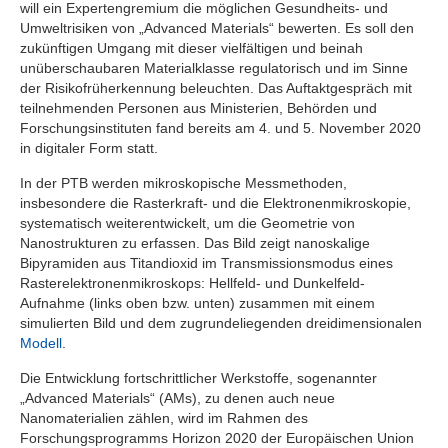
will ein Expertengremium die möglichen Gesundheits- und
Umweltrisiken von „Advanced Materials“ bewerten. Es soll den
zukünftigen Umgang mit dieser vielfältigen und beinah
unüberschaubaren Materialklasse regulatorisch und im Sinne
der Risikofrüherkennung beleuchten. Das Auftaktgespräch mit
teilnehmenden Personen aus Ministerien, Behörden und
Forschungsinstituten fand bereits am 4. und 5. November 2020
in digitaler Form statt.
In der PTB werden mikroskopische Messmethoden,
insbesondere die Rasterkraft- und die Elektronenmikroskopie,
systematisch weiterentwickelt, um die Geometrie von
Nanostrukturen zu erfassen. Das Bild zeigt nanoskalige
Bipyramiden aus Titandioxid im Transmissionsmodus eines
Rasterelektronenmikroskops: Hellfeld- und Dunkelfeld-
Aufnahme (links oben bzw. unten) zusammen mit einem
simulierten Bild und dem zugrundeliegenden dreidimensionalen
Modell
.
Die Entwicklung fortschrittlicher Werkstoffe, sogenannter
„Advanced Materials“ (AMs), zu denen auch neue
Nanomaterialien zählen, wird im Rahmen des
Forschungsprogramms Horizon 2020 der Europäischen Union