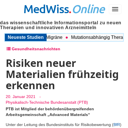
MedWiss
.
Online
Menü
das wissenschaftliche Informationsportal zu neuen
Therapien und innovativen Arzneimitteln
ischen COPD und Migräne
Neueste Studien
Mutationsabhängig Therapie in
Gesundheitsnachrichten
Risiken neuer
Materialien frühzeitig
erkennen
20. Januar 2021
-
Physikalisch-Technische Bundesanstalt (PTB)
PTB ist Mitglied der behördenübergreifenden
Arbeitsgemeinschaft „Advanced Materials“
Unter der Leitung des Bundesinstituts für Risikobewertung (
BfR
)