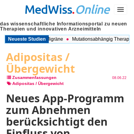
MedWiss
.
Online
Menü
das wissenschaftliche Informationsportal zu neuen
Therapien und innovativen Arzneimitteln
schen COPD und Migräne
Neueste Studien
Mutationsabhängig Therapie int
Adipositas /
Übergewicht
Zusammenfassungen
08.06.22
Adipositas / Übergewicht
Neues App-Programm
zum Abnehmen
berücksichtigt den
Einfluss von