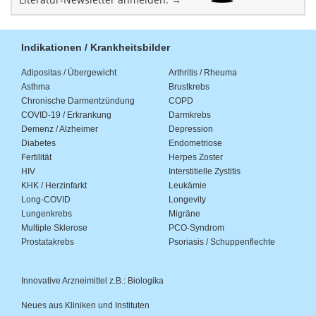
Indikationen / Krankheitsbilder
Adipositas / Übergewicht
Arthritis / Rheuma
Asthma
Brustkrebs
Chronische Darmentzündung
COPD
COVID-19 / Erkrankung
Darmkrebs
Demenz / Alzheimer
Depression
Diabetes
Endometriose
Fertilität
Herpes Zoster
HIV
Interstitielle Zystitis
KHK / Herzinfarkt
Leukämie
Long-COVID
Longevity
Lungenkrebs
Migräne
Multiple Sklerose
PCO-Syndrom
Prostatakrebs
Psoriasis / Schuppenflechte
Innovative Arzneimittel z.B.: Biologika
Neues aus Kliniken und Instituten