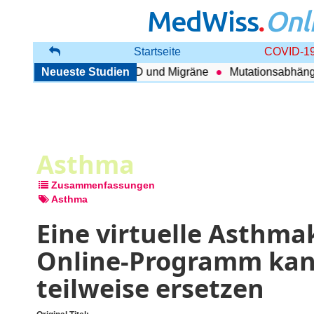
MedWiss
.
Onl
Startseite
COVID-19
enhang zwischen COPD und Migräne
Neueste Studien
Mutationsabhängig T
Asthma
Zusammenfassungen
Asthma
Eine virtuelle Asthmak
Online-Programm kan
teilweise ersetzen