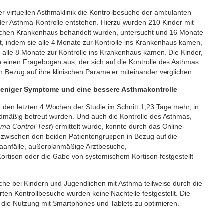
r virtuellen Asthmaklinik die Kontrollbesuche der ambulanten
der Asthma-Kontrolle entstehen. Hierzu wurden 210 Kinder mit
dischen Krankenhaus behandelt wurden, untersucht und 16 Monate
ut, indem sie alle 4 Monate zur Kontrolle ins Krankenhaus kamen,
r alle 8 Monate zur Kontrolle ins Krankenhaus kamen. Die Kinder,
h einen Fragebogen aus, der sich auf die Kontrolle des Asthmas
Bezug auf ihre klinischen Parameter miteinander verglichen.
n weniger Symptome und eine bessere Asthmakontrolle
 den letzten 4 Wochen der Studie im Schnitt 1,23 Tage mehr, in
rdmäßig betreut wurden. Und auch die Kontrolle des Asthmas,
hma Control Test
) ermittelt wurde, konnte durch das Online-
zwischen den beiden Patientengruppen in Bezug auf die
hmaanfälle, außerplanmäßige Arztbesuche,
ortison oder die Gabe von systemischem Kortison festgestellt
he bei Kindern und Jugendlichen mit Asthma teilweise durch die
erten Kontrollbesuche wurden keine Nachteile festgestellt. Die
r die Nutzung mit Smartphones und Tablets zu optimieren.