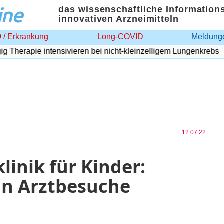
ine
das wissenschaftliche Information
innovativen Arzneimitteln
 / Erkrankung
Long-COVID
Meldunge
herapie intensivieren bei nicht-kleinzelligem Lungenkrebs
12.07.22
linik für Kinder:
n Arztbesuche