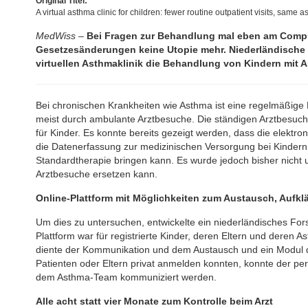
Original Titel:
A virtual asthma clinic for children: fewer routine outpatient visits, same a
MedWiss –
Bei Fragen zur Behandlung mal eben am Compu
Gesetzesänderungen keine Utopie mehr. Niederländische W
virtuellen Asthmaklinik die Behandlung von Kindern mit A
Bei chronischen Krankheiten wie Asthma ist eine regelmäßige K
meist durch ambulante Arztbesuche. Die ständigen Arztbesuc
für Kinder. Es konnte bereits gezeigt werden, dass die elektr
die Datenerfassung zur medizinischen Versorgung bei Kindern
Standardtherapie bringen kann. Es wurde jedoch bisher nicht
Arztbesuche ersetzen kann.
Online-Plattform mit Möglichkeiten zum Austausch, Aufk
Um dies zu untersuchen, entwickelte ein niederländisches Forsc
Plattform war für registrierte Kinder, deren Eltern und deren
diente der Kommunikation und dem Austausch und ein Modul de
Patienten oder Eltern privat anmelden konnten, konnte der p
dem Asthma-Team kommuniziert werden.
Alle acht statt vier Monate zum Kontrolle beim Arzt