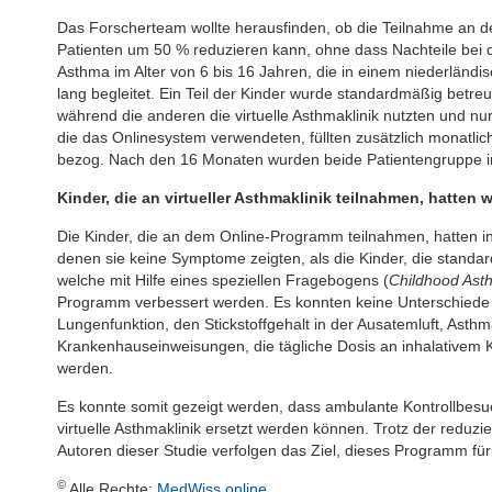
Das Forscherteam wollte herausfinden, ob die Teilnahme an de
Patienten um 50 % reduzieren kann, ohne dass Nachteile bei 
Asthma im Alter von 6 bis 16 Jahren, die in einem niederlän
lang begleitet. Ein Teil der Kinder wurde standardmäßig betre
während die anderen die virtuelle Asthmaklinik nutzten und nu
die das Onlinesystem verwendeten, füllten zusätzlich monatlic
bezog. Nach den 16 Monaten wurden beide Patientengruppe in 
Kinder, die an virtueller Asthmaklinik teilnahmen, hatte
Die Kinder, die an dem Online-Programm teilnahmen, hatten in
denen sie keine Symptome zeigten, als die Kinder, die standa
welche mit Hilfe eines speziellen Fragebogens (
Childhood Ast
Programm verbessert werden. Es konnten keine Unterschiede 
Lungenfunktion, den Stickstoffgehalt in der Ausatemluft, Ast
Krankenhauseinweisungen, die tägliche Dosis an inhalativem K
werden.
Es konnte somit gezeigt werden, dass ambulante Kontrollbesuc
virtuelle Asthmaklinik ersetzt werden können. Trotz der reduzi
Autoren dieser Studie verfolgen das Ziel, dieses Programm fü
©
Alle Rechte:
MedWiss.online