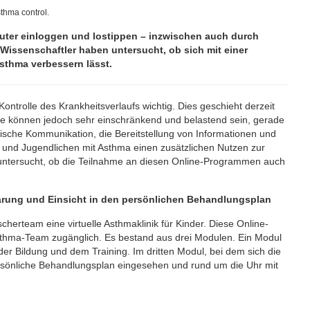
sthma control.
ter einloggen und lostippen – inzwischen auch durch
issenschaftler haben untersucht, ob sich mit einer
sthma verbessern lässt.
ontrolle des Krankheitsverlaufs wichtig. Dies geschieht derzeit
he können jedoch sehr einschränkend und belastend sein, gerade
onische Kommunikation, die Bereitstellung von Informationen und
 und Jugendlichen mit Asthma einen zusätzlichen Nutzen zur
 untersucht, ob die Teilnahme an diesen Online-Programmen auch
lärung und Einsicht in den persönlichen Behandlungsplan
herteam eine virtuelle Asthmaklinik für Kinder. Diese Online-
 Asthma-Team zugänglich. Es bestand aus drei Modulen. Ein Modul
r Bildung und dem Training. Im dritten Modul, bei dem sich die
ersönliche Behandlungsplan eingesehen und rund um die Uhr mit