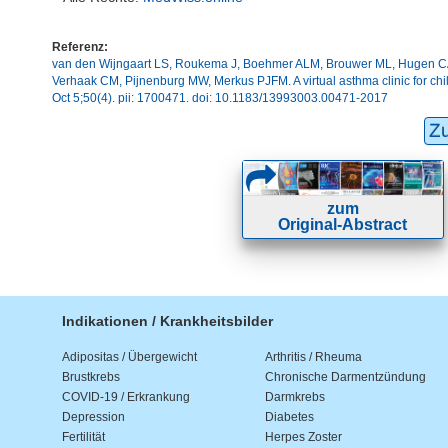
Referenz:
van den Wijngaart LS, Roukema J, Boehmer ALM, Brouwer ML, Hugen CAC
Verhaak CM, Pijnenburg MW, Merkus PJFM. A virtual asthma clinic for child
Oct 5;50(4). pii: 1700471. doi: 10.1183/13993003.00471-2017
Z
zum
Original-Abstract
Indikationen / Krankheitsbilder
Adipositas / Übergewicht
Arthritis / Rheuma
Brustkrebs
Chronische Darmentzündung
COVID-19 / Erkrankung
Darmkrebs
Depression
Diabetes
Fertilität
Herpes Zoster