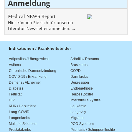
Anmeldung
Medical NEWS Report
Hier können Sie sich für unseren
Literatur-Newsletter anmelden. →
Indikationen / Krankheitsbilder
Adipositas / Übergewicht
Arthritis / Rheuma
Asthma
Brustkrebs
Chronische Darmentzündung
COPD
COVID-19 / Erkrankung
Darmkrebs
Demenz / Alzheimer
Depression
Diabetes
Endometriose
Fertilität
Herpes Zoster
HIV
Interstitielle Zystitis
KHK / Herzinfarkt
Leukämie
Long-COVID
Longevity
Lungenkrebs
Migräne
Multiple Sklerose
PCO-Syndrom
Prostatakrebs
Psoriasis / Schuppenflechte