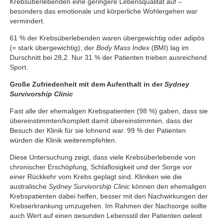
Krebsüberlebenden eine geringere Lebensqualität auf –
besonders das emotionale und körperliche Wohlergehen war
vermindert.
61 % der Krebsüberlebenden waren übergewichtig oder adipös
(= stark übergewichtig); der
Body Mass Index
(BMI) lag im
Durschnitt bei 28,2. Nur 31 % der Patienten trieben ausreichend
Sport.
Große Zufriedenheit mit dem Aufenthalt in der
Sydney
Survivorship Clinic
Fast alle der ehemaligen Krebspatienten (98 %) gaben, dass sie
übereinstimmten/komplett damit übereinstimmten, dass der
Besuch der Klinik für sie lohnend war. 99 % der Patienten
würden die Klinik weiterempfehlen.
Diese Untersuchung zeigt, dass viele Krebsüberlebende von
chronischer Erschöpfung, Schlaflosigkeit und der Sorge vor
einer Rückkehr vom Krebs geplagt sind. Kliniken wie die
australische
Sydney Survivorship Clinic
können den ehemaligen
Krebspatienten dabei helfen, besser mit den Nachwirkungen der
Krebserkrankung umzugehen. Im Rahmen der Nachsorge sollte
auch Wert auf einen gesunden Lebensstil der Patienten gelegt