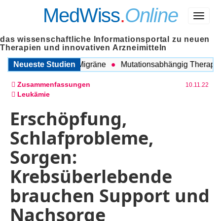
MedWiss
.
Online
Menü
das wissenschaftliche Informationsportal zu neuen
Therapien und innovativen Arzneimitteln
ischen COPD und Migräne
Neueste Studien
Mutationsabhängig Therapie int
Zusammenfassungen
10.11.22
Leukämie
Erschöpfung,
Schlafprobleme,
Sorgen:
Krebsüberlebende
brauchen Support und
Nachsorge