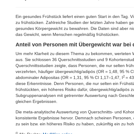
Ein gesundes Frühstück liefert einen guten Start in den Tag. Vi
zu frühstücken. Zahlreiche Studien der letzten Jahre haben gez
gesundes Körpergewicht zu bewahren. Die Daten sind aber nicht
das Gewicht, wenn Menschen regelmäßig frühstücken.
Anteil von Personen mit Übergewicht war bei
Um mehr Klarheit zu diesem Thema zu bekommen, werteten Wis
aus. Sie schlossen 36 Querschnittsstudien und 9 Kohortenstu
Querschnittsstudien zeigte, dass Personen, die nur selten frü
verzehrten, häufiger übergewichtig/adipös (OR = 1,48, 95 % CI
2
abdominaler Adipositas (OR = 1,31, 95 % CI 1,17–1,47, I
= 43
diese Erkenntnisse. Denn Personen, die nur selten ein Frühstü
frühstückten, ein höheres Risiko dafür, übergewichtig/adipös 
Subgruppenanalysen mit getrennter Auswertung nach Geschlec
gleichen Ergebnissen.
Die meta-analytische Auswertung von Querschnitts- und Koh
konsistente Ergebnisse hervor. Demnach scheinen Personen, di
zu sein bzw. ein höheres Risiko zu haben, zukünftig ein zu ho
©