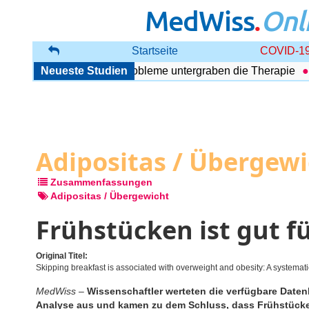
MedWiss
.
Onl
Startseite
COVID-19
Störung: Begleitende Probleme untergraben die Therapie
Neueste Studien
Ul
Adipositas / Übergew
Zusammenfassungen
Adipositas / Übergewicht
Frühstücken ist gut f
Original Titel:
Skipping breakfast is associated with overweight and obesity: A systemat
MedWiss
–
Wissenschaftler werteten die verfügbare Date
Analyse aus und kamen zu dem Schluss, dass Frühstücken