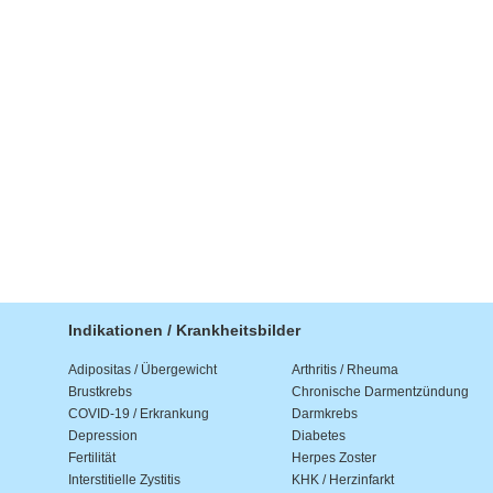
Indikationen / Krankheitsbilder
Adipositas / Übergewicht
Arthritis / Rheuma
Brustkrebs
Chronische Darmentzündung
COVID-19 / Erkrankung
Darmkrebs
Depression
Diabetes
Fertilität
Herpes Zoster
Interstitielle Zystitis
KHK / Herzinfarkt