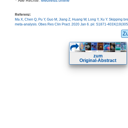
Alle Rechte:
MedWiss.online
Referenz:
Ma X, Chen Q, Pu Y, Guo M, Jiang Z, Huang W, Long Y, Xu Y. Skipping bre
meta-analysis. Obes Res Clin Pract. 2020 Jan 6. pii: S1871-403X(19)305
Z
zum
Original-Abstract