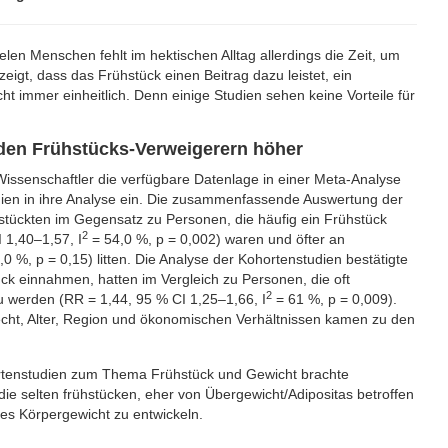
elen Menschen fehlt im hektischen Alltag allerdings die Zeit, um
eigt, dass das Frühstück einen Beitrag dazu leistet, ein
 immer einheitlich. Denn einige Studien sehen keine Vorteile für
 den Frühstücks-Verweigerern höher
senschaftler die verfügbare Datenlage in einer Meta-Analyse
dien in ihre Analyse ein. Die zusammenfassende Auswertung der
hstückten im Gegensatz zu Personen, die häufig ein Frühstück
2
 1,40–1,57, I
= 54,0 %, p = 0,002) waren und öfter an
,0 %, p = 0,15) litten. Die Analyse der Kohortenstudien bestätigte
ck einnahmen, hatten im Vergleich zu Personen, die oft
2
zu werden (RR = 1,44, 95 % CI 1,25–1,66, I
= 61 %, p = 0,009).
ht, Alter, Region und ökonomischen Verhältnissen kamen zu den
ortenstudien zum Thema Frühstück und Gewicht brachte
e selten frühstücken, eher von Übergewicht/Adipositas betroffen
hes Körpergewicht zu entwickeln.