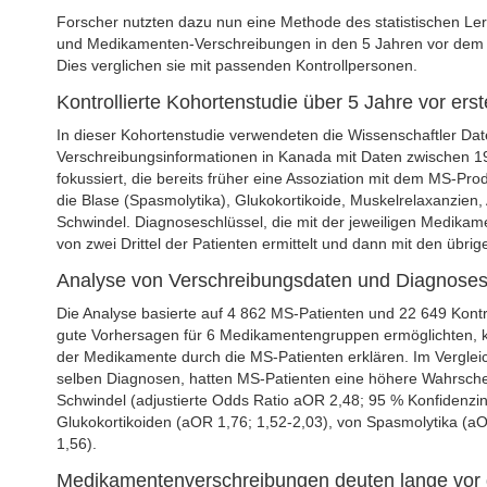
Forscher nutzten dazu nun eine Methode des statistischen Ler
und Medikamenten-Verschreibungen in den 5 Jahren vor dem e
Dies verglichen sie mit passenden Kontrollpersonen.
Kontrollierte Kohortenstudie über 5 Jahre vor er
In dieser Kohortenstudie verwendeten die Wissenschaftler Da
Verschreibungsinformationen in Kanada mit Daten zwischen 
fokussiert, die bereits früher eine Assoziation mit dem MS-P
die Blase (Spasmolytika), Glukokortikoide, Muskelrelaxanzien,
Schwindel. Diagnoseschlüssel, die mit der jeweiligen Medi
von zwei Drittel der Patienten ermittelt und dann mit den übrige
Analyse von Verschreibungsdaten und Diagnose
Die Analyse basierte auf 4 862 MS-Patienten und 22 649 Kontro
gute Vorhersagen für 6 Medikamentengruppen ermöglichten, k
der Medikamente durch die MS-Patienten erklären. Im Vergleic
selben Diagnosen, hatten MS-Patienten eine höhere Wahrsche
Schwindel (adjustierte Odds Ratio aOR 2,48; 95 % Konfidenzinte
Glukokortikoiden (aOR 1,76; 1,52-2,03), von Spasmolytika (a
1,56).
Medikamentenverschreibungen deuten lange vor