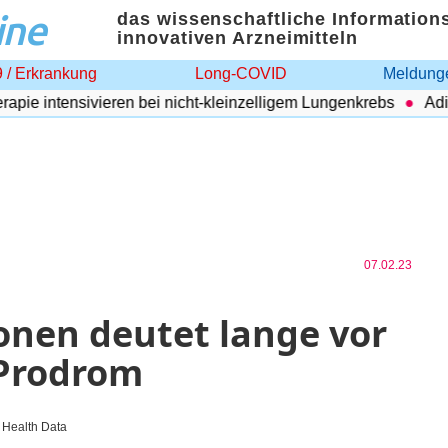
ine
das wissenschaftliche Information
innovativen Arzneimitteln
 / Erkrankung
Long-COVID
Meldunge
e intensivieren bei nicht-kleinzelligem Lungenkrebs
Adipos
07.02.23
onen deutet lange vor
-Prodrom
l Health Data