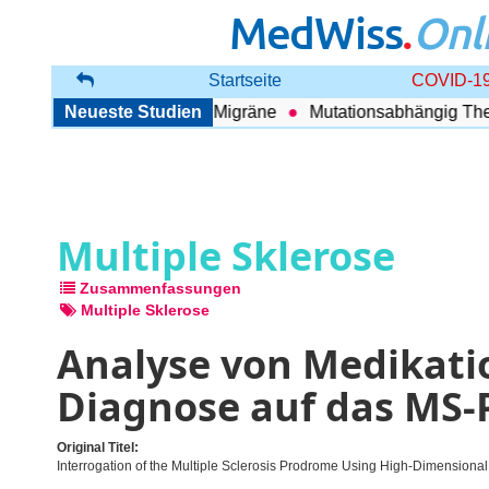
MedWiss
.
Onl
Startseite
COVID-19
g zwischen COPD und Migräne
Neueste Studien
Mutationsabhängig Therapi
Multiple Sklerose
Zusammenfassungen
Multiple Sklerose
Analyse von Medikati
Diagnose auf das MS
Original Titel:
Interrogation of the Multiple Sclerosis Prodrome Using High-Dimensiona