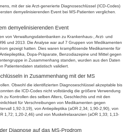
nens, mit der sie Arzt-generierte Diagnoseschlüssel (ICD-Codes)
rsten demyelinisierenden Event bei MS-Patienten verglichen.
stem demyelinisierenden Event
ten von Verwaltungsdatenbanken zu Krankenhaus-, Arzt- und
1996 und 2013. Die Analyse war auf 7 Gruppen von Medikamenten
rodrom gezeigt hatten. Dies waren krampflösende Medikamente für
 Antiepileptika, Dopa-Präparate, Benzodiazepine und Mittel gegen
kamentengruppe in Zusammenhang standen, wurden aus den Daten
n Patientendaten statistisch validiert.
schlüsseln in Zusammenhang mit der MS
llen. Obwohl die identifizierten Diagnoseschlüssel akzeptable bis
onnten die ICD-Codes nicht vollständig die größere Verwendung
h zu Kontrollen des selben Alters, Geschlechts und mit den
inlichkeit für Verschreibungen von Medikamenten gegen
rvall 1,92-3,19), von Antiepileptika (aOR 2,34; 1,90-2,90), von
OR 1,72; 1,20-2,46) und von Muskelrelaxanzien (aOR 1,33; 1,13-
 der Diagnose auf das MS-Prodrom