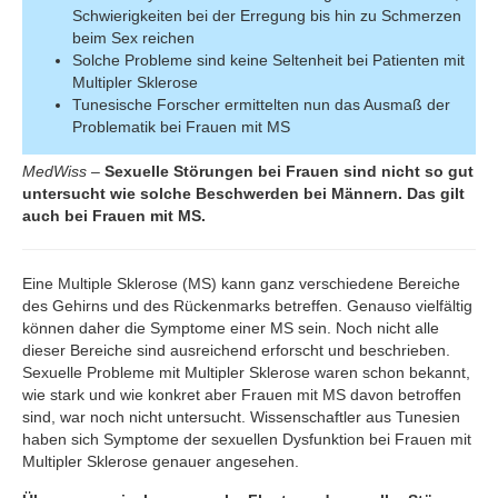
Schwierigkeiten bei der Erregung bis hin zu Schmerzen
beim Sex reichen
Solche Probleme sind keine Seltenheit bei Patienten mit
Multipler Sklerose
Tunesische Forscher ermittelten nun das Ausmaß der
Problematik bei Frauen mit MS
MedWiss
–
Sexuelle Störungen bei Frauen sind nicht so gut
untersucht wie solche Beschwerden bei Männern. Das gilt
auch bei Frauen mit MS.
Eine Multiple Sklerose (MS) kann ganz verschiedene Bereiche
des Gehirns und des Rückenmarks betreffen. Genauso vielfältig
können daher die Symptome einer MS sein. Noch nicht alle
dieser Bereiche sind ausreichend erforscht und beschrieben.
Sexuelle Probleme mit Multipler Sklerose waren schon bekannt,
wie stark und wie konkret aber Frauen mit MS davon betroffen
sind, war noch nicht untersucht. Wissenschaftler aus Tunesien
haben sich Symptome der sexuellen Dysfunktion bei Frauen mit
Multipler Sklerose genauer angesehen.