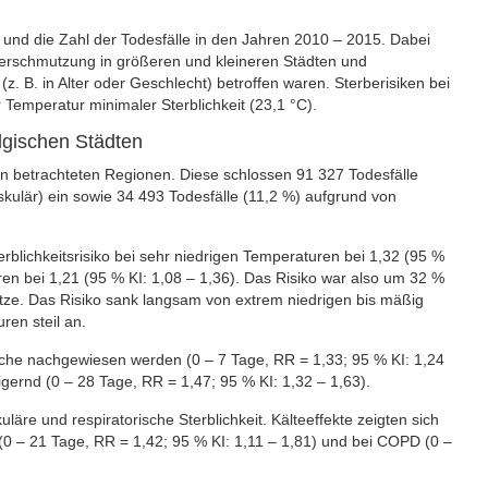
 und die Zahl der Todesfälle in den Jahren 2010 – 2015. Dabei
ftverschmutzung in größeren und kleineren Städten und
. B. in Alter oder Geschlecht) betroffen waren. Sterberisiken bei
Temperatur minimaler Sterblichkeit (23,1 °C).
lgischen Städten
n betrachteten Regionen. Diese schlossen 91 327 Todesfälle
kulär) ein sowie 34 493 Todesfälle (11,2 %) aufgrund von
erblichkeitsrisiko bei sehr niedrigen Temperaturen bei 1,32 (95 %
ren bei 1,21 (95 % KI: 1,08 – 1,36). Das Risiko war also um 32 %
tze. Das Risiko sank langsam von extrem niedrigen bis mäßig
en steil an.
oche nachgewiesen werden (0 – 7 Tage, RR = 1,33; 95 % KI: 1,24
igernd (0 – 28 Tage, RR = 1,47; 95 % KI: 1,32 – 1,63).
läre und respiratorische Sterblichkeit. Kälteeffekte zeigten sich
0 – 21 Tage, RR = 1,42; 95 % KI: 1,11 – 1,81) und bei COPD (0 –