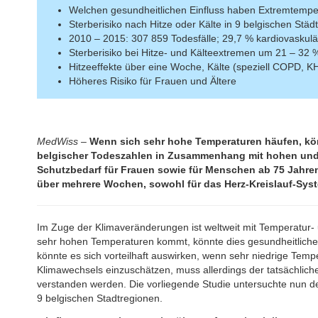
Welchen gesundheitlichen Einfluss haben Extremtempe
Sterberisiko nach Hitze oder Kälte in 9 belgischen Städ
2010 – 2015: 307 859 Todesfälle; 29,7 % kardiovaskulär
Sterberisiko bei Hitze- und Kälteextremen um 21 – 32 
Hitzeeffekte über eine Woche, Kälte (speziell COPD, 
Höheres Risiko für Frauen und Ältere
MedWiss –
Wenn sich sehr hohe Temperaturen häufen, kön
belgischer Todeszahlen in Zusammenhang mit hohen und 
Schutzbedarf für Frauen sowie für Menschen ab 75 Jahren
über mehrere Wochen, sowohl für das Herz-Kreislauf-Sys
Im Zuge der Klimaveränderungen ist weltweit mit Temperatur-
sehr hohen Temperaturen kommt, könnte dies gesundheitliche 
könnte es sich vorteilhaft auswirken, wenn sehr niedrige Tem
Klimawechsels einzuschätzen, muss allerdings der tatsächlic
verstanden werden. Die vorliegende Studie untersuchte nun den
9 belgischen Stadtregionen.