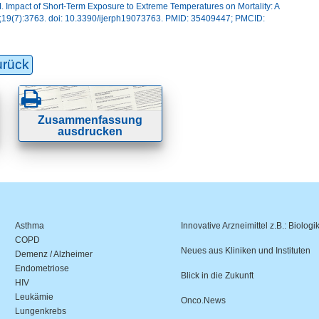
Impact of Short-Term Exposure to Extreme Temperatures on Mortality: A
 22;19(7):3763. doi: 10.3390/ijerph19073763. PMID: 35409447; PMCID:
urück
Zusammenfassung
ausdrucken
Asthma
Innovative Arzneimittel z.B.: Biologi
COPD
Neues aus Kliniken und Instituten
Demenz / Alzheimer
Endometriose
Blick in die Zukunft
HIV
Leukämie
Onco.News
Lungenkrebs