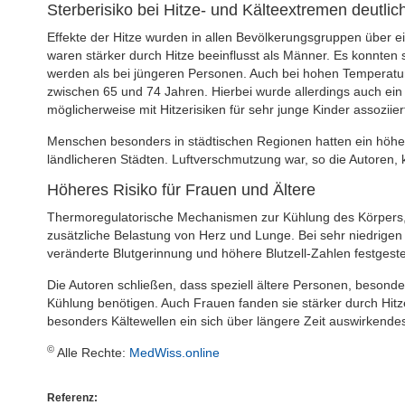
Sterberisiko bei Hitze- und Kälteextremen deutlic
Effekte der Hitze wurden in allen Bevölkerungsgruppen über 
waren stärker durch Hitze beeinflusst als Männer. Es konnten
werden als bei jüngeren Personen. Auch bei hohen Temperatu
zwischen 65 und 74 Jahren. Hierbei wurde allerdings auch ei
möglicherweise mit Hitzerisiken für sehr junge Kinder assoziier
Menschen besonders in städtischen Regionen hatten ein höhere
ländlicheren Städten. Luftverschmutzung war, so die Autoren, 
Höheres Risiko für Frauen und Ältere
Thermoregulatorische Mechanismen zur Kühlung des Körpers, b
zusätzliche Belastung von Herz und Lunge. Bei sehr niedrige
veränderte Blutgerinnung und höhere Blutzell-Zahlen festgeste
Die Autoren schließen, dass speziell ältere Personen, besonde
Kühlung benötigen. Auch Frauen fanden sie stärker durch Hitz
besonders Kältewellen ein sich über längere Zeit auswirkende
©
Alle Rechte:
MedWiss.online
Referenz: