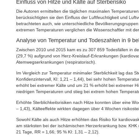
Einfluss von Hitze und Kälte auf Sterberisiko
Die Autoren ermittelten die täglichen maximalen Temperaturen
berücksichtigten sie den Einfluss der Luftfeuchtigkeit und Lu
betrachteten auch, wie unterschiedliche Bevölkerungsgruppen (z
extremen Temperaturen verglichen die Wissenschaftler mit der 
Analyse von Temperatur und Todeszahlen in 9 be
Zwischen 2010 und 2015 kam es zu 307 859 Todesfällen in de
(29,7 %) aufgrund von Herz-Kreislauf-Erkrankungen (kardiovas
Atemwegserkrankungen (respiratorisch).
Im Vergleich zur Temperatur minimaler Sterblichkeit lag das St
Konfidenzintervall, KI: 1,21 – 1,44), bei sehr hohen Temperatu
erhöht bei extremer Kälte und um 21 % erhöht bei extremer Hi
niedrigen Temperaturen und stieg bei extrem hohen Temperatur
Erhöhte Sterblichkeitsrisiken nach Hitze konnten über eine W
– 1,43), Kälteeffekte wirkten dagegen über 4 Wochen risikoste
Sowohl Kälte als auch Hitze erhöhten das Risiko für kardiovasku
am stärksten bei der ischämischen Herzerkrankung bzw. KHK (
21 Tage, RR = 1,66; 95 % KI: 1,31 – 2,12).