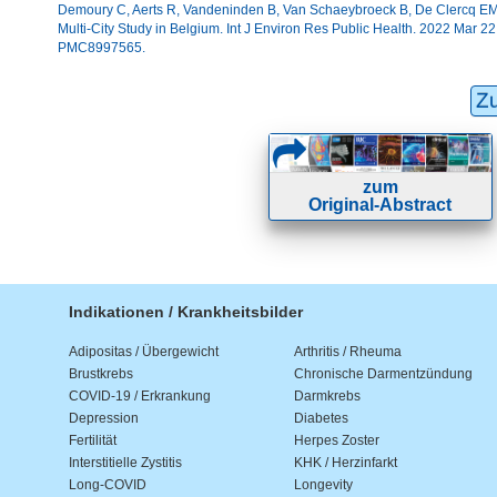
Demoury C, Aerts R, Vandeninden B, Van Schaeybroeck B, De Clercq EM. 
Multi-City Study in Belgium. Int J Environ Res Public Health. 2022 Mar
PMC8997565.
Z
zum
Original-Abstract
Indikationen / Krankheitsbilder
Adipositas / Übergewicht
Arthritis / Rheuma
Brustkrebs
Chronische Darmentzündung
COVID-19 / Erkrankung
Darmkrebs
Depression
Diabetes
Fertilität
Herpes Zoster
Interstitielle Zystitis
KHK / Herzinfarkt
Long-COVID
Longevity