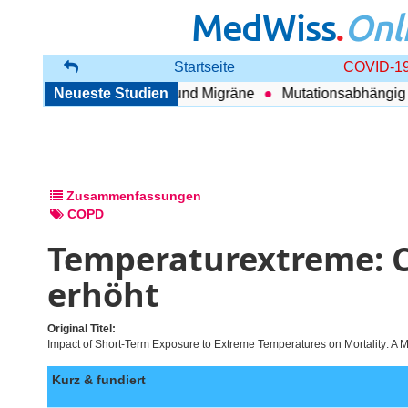
MedWiss
.
Onl
Startseite
COVID-19
ang zwischen COPD und Migräne
Neueste Studien
Mutationsabhängig Ther
Zusammenfassungen
COPD
Temperaturextreme: 
erhöht
Original Titel:
Impact of Short-Term Exposure to Extreme Temperatures on Mortality: A Mu
Kurz & fundiert