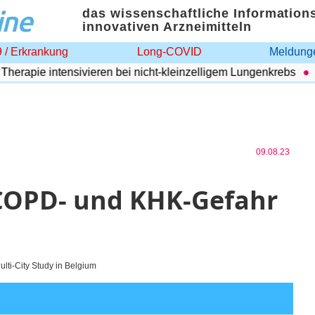
ine
das wissenschaftliche Information
innovativen Arzneimitteln
 / Erkrankung
Long-COVID
Meldunge
apie intensivieren bei nicht-kleinzelligem Lungenkrebs
Adi
09.08.23
COPD- und KHK-Gefahr
lti-City Study in Belgium