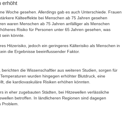
h erhöht
eine Woche gesehen. Allerdings gab es auch Unterschiede. Frauen
 stärkere Kälteeffekte bei Menschen ab 75 Jahren gesehen
ren waren Menschen ab 75 Jahren anfälliger als Menschen
n höheres Risiko für Personen unter 65 Jahren gesehen, was
t sein könnte.
s Hitzerisiko, jedoch ein geringeres Kälterisiko als Menschen in
kein die Ergebnisse beeinflussender Faktor.
erichten die Wissenschaftler aus weiteren Studien, sorgen für
n Temperaturen wurden hingegen erhöhter Blutdruck, eine
llt, die kardiovaskuläre Risiken erhöhen könnten.
rs in eher zugebauten Städten, bei Hitzewellen verlässliche
ewellen betroffen. In ländlicheren Regionen sind dagegen
s Problem.