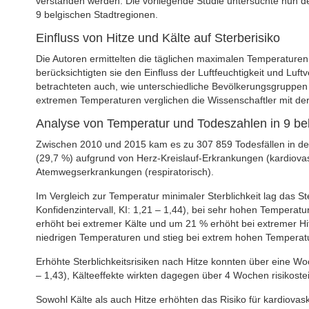
verstanden werden. Die vorliegende Studie untersuchte nun den
9 belgischen Stadtregionen.
Einfluss von Hitze und Kälte auf Sterberisiko
Die Autoren ermittelten die täglichen maximalen Temperaturen
berücksichtigten sie den Einfluss der Luftfeuchtigkeit und Lu
betrachteten auch, wie unterschiedliche Bevölkerungsgruppen (z
extremen Temperaturen verglichen die Wissenschaftler mit der 
Analyse von Temperatur und Todeszahlen in 9 be
Zwischen 2010 und 2015 kam es zu 307 859 Todesfällen in de
(29,7 %) aufgrund von Herz-Kreislauf-Erkrankungen (kardiovas
Atemwegserkrankungen (respiratorisch).
Im Vergleich zur Temperatur minimaler Sterblichkeit lag das St
Konfidenzintervall, KI: 1,21 – 1,44), bei sehr hohen Temperatu
erhöht bei extremer Kälte und um 21 % erhöht bei extremer Hi
niedrigen Temperaturen und stieg bei extrem hohen Temperatur
Erhöhte Sterblichkeitsrisiken nach Hitze konnten über eine W
– 1,43), Kälteeffekte wirkten dagegen über 4 Wochen risikoste
Sowohl Kälte als auch Hitze erhöhten das Risiko für kardiovasku