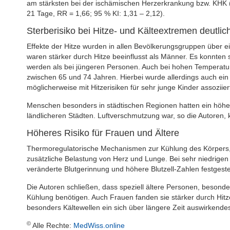
am stärksten bei der ischämischen Herzerkrankung bzw. KHK (
21 Tage, RR = 1,66; 95 % KI: 1,31 – 2,12).
Sterberisiko bei Hitze- und Kälteextremen deutlic
Effekte der Hitze wurden in allen Bevölkerungsgruppen über 
waren stärker durch Hitze beeinflusst als Männer. Es konnten
werden als bei jüngeren Personen. Auch bei hohen Temperatu
zwischen 65 und 74 Jahren. Hierbei wurde allerdings auch ei
möglicherweise mit Hitzerisiken für sehr junge Kinder assoziier
Menschen besonders in städtischen Regionen hatten ein höhere
ländlicheren Städten. Luftverschmutzung war, so die Autoren, 
Höheres Risiko für Frauen und Ältere
Thermoregulatorische Mechanismen zur Kühlung des Körpers, b
zusätzliche Belastung von Herz und Lunge. Bei sehr niedrige
veränderte Blutgerinnung und höhere Blutzell-Zahlen festgeste
Die Autoren schließen, dass speziell ältere Personen, besonde
Kühlung benötigen. Auch Frauen fanden sie stärker durch Hitz
besonders Kältewellen ein sich über längere Zeit auswirkende
©
Alle Rechte:
MedWiss.online