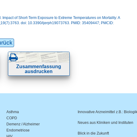
Impact of Short-Term Exposure to Extreme Temperatures on Mortality: A
 22;19(7):3763. doi: 10.3390/ijerph19073763. PMID: 35409447; PMCID:
urück
Zusammenfassung
ausdrucken
Asthma
Innovative Arzneimittel z.B.: Biologi
COPD
Neues aus Kliniken und Instituten
Demenz / Alzheimer
Endometriose
Blick in die Zukunft
HIV