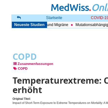
MedWiss
.
Onl
Startseite
COVID-19
hang zwischen COPD und Migräne
Neueste Studien
Mutationsabhängig Ther
COPD
Zusammenfassungen
COPD
Temperaturextreme: 
erhöht
Original Titel:
Impact of Short-Term Exposure to Extreme Temperatures on Mortality: A Mu