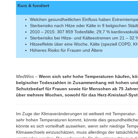
Kurz & fundiert
Welchen gesundheitlichen Einfluss haben Extremtempe
Sterberisiko nach Hitze oder Kälte in 9 belgischen Städ
2010 – 2015: 307 859 Todesfälle; 29,7 % kardiovaskulär
Sterberisiko bei Hitze- und Kälteextremen um 21 – 32 
Hitzeeffekte über eine Woche, Kälte (speziell COPD, 
Höheres Risiko für Frauen und Ältere
MedWiss –
Wenn sich sehr hohe Temperaturen häufen, kön
belgischer Todeszahlen in Zusammenhang mit hohen und 
Schutzbedarf für Frauen sowie für Menschen ab 75 Jahren
über mehrere Wochen, sowohl für das Herz-Kreislauf-Sys
Im Zuge der Klimaveränderungen ist weltweit mit Temperatur-
sehr hohen Temperaturen kommt, könnte dies gesundheitliche 
könnte es sich vorteilhaft auswirken, wenn sehr niedrige Tem
Klimawechsels einzuschätzen, muss allerdings der tatsächlic