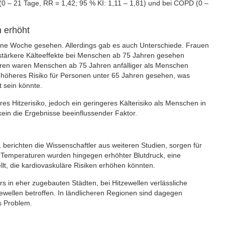
0 – 21 Tage, RR = 1,42; 95 % KI: 1,11 – 1,81) und bei COPD (0 –
h erhöht
eine Woche gesehen. Allerdings gab es auch Unterschiede. Frauen
 stärkere Kälteeffekte bei Menschen ab 75 Jahren gesehen
ren waren Menschen ab 75 Jahren anfälliger als Menschen
n höheres Risiko für Personen unter 65 Jahren gesehen, was
t sein könnte.
s Hitzerisiko, jedoch ein geringeres Kälterisiko als Menschen in
kein die Ergebnisse beeinflussender Faktor.
erichten die Wissenschaftler aus weiteren Studien, sorgen für
n Temperaturen wurden hingegen erhöhter Blutdruck, eine
llt, die kardiovaskuläre Risiken erhöhen könnten.
rs in eher zugebauten Städten, bei Hitzewellen verlässliche
ewellen betroffen. In ländlicheren Regionen sind dagegen
s Problem.