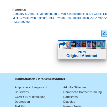
Referenz:
Demoury C, Aerts R, Vandeninden B, Van Schaeybroeck B, De Clercq EM. 
Multi-City Study in Belgium. Int J Environ Res Public Health. 2022 Mar
PMC8997565.
Z
zum
Original-Abstract
Indikationen / Krankheitsbilder
Adipositas / Übergewicht
Arthritis / Rheuma
Brustkrebs
Chronische Darmentzündung
COVID-19 / Erkrankung
Darmkrebs
Depression
Diabetes
Fertilität
Herpes Zoster