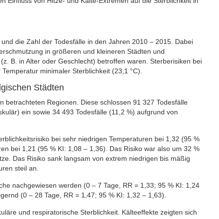
 Einfluss von Hitze- und Kälte-Extremen auf die Sterblichkeit in
 und die Zahl der Todesfälle in den Jahren 2010 – 2015. Dabei
ftverschmutzung in größeren und kleineren Städten und
. B. in Alter oder Geschlecht) betroffen waren. Sterberisiken bei
Temperatur minimaler Sterblichkeit (23,1 °C).
lgischen Städten
n betrachteten Regionen. Diese schlossen 91 327 Todesfälle
kulär) ein sowie 34 493 Todesfälle (11,2 %) aufgrund von
erblichkeitsrisiko bei sehr niedrigen Temperaturen bei 1,32 (95 %
ren bei 1,21 (95 % KI: 1,08 – 1,36). Das Risiko war also um 32 %
tze. Das Risiko sank langsam von extrem niedrigen bis mäßig
en steil an.
oche nachgewiesen werden (0 – 7 Tage, RR = 1,33; 95 % KI: 1,24
igernd (0 – 28 Tage, RR = 1,47; 95 % KI: 1,32 – 1,63).
läre und respiratorische Sterblichkeit. Kälteeffekte zeigten sich