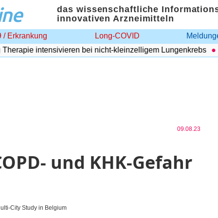
ine
das wissenschaftliche Information
innovativen Arzneimitteln
 / Erkrankung
Long-COVID
Meldunge
apie intensivieren bei nicht-kleinzelligem Lungenkrebs
Adi
09.08.23
COPD- und KHK-Gefahr
lti-City Study in Belgium