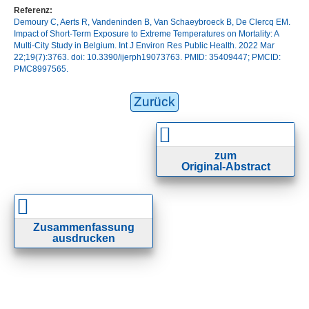
Referenz:
Demoury C, Aerts R, Vandeninden B, Van Schaeybroeck B, De Clercq EM.
Impact of Short-Term Exposure to Extreme Temperatures on Mortality: A
Multi-City Study in Belgium. Int J Environ Res Public Health. 2022 Mar
22;19(7):3763. doi: 10.3390/ijerph19073763. PMID: 35409447; PMCID:
PMC8997565.
Zurück
zum
Original-Abstract
Zusammenfassung
ausdrucken