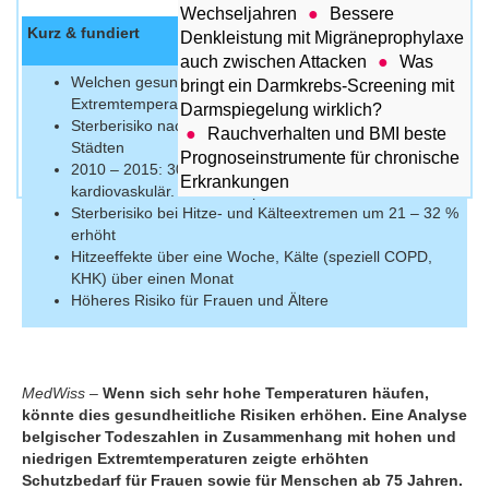
Wechseljahren
Bessere
Kurz & fundiert
Denkleistung mit Migräneprophylaxe
auch zwischen Attacken
Was
Welchen gesundheitlichen Einfluss haben
bringt ein Darmkrebs-Screening mit
Extremtemperaturen?
Darmspiegelung wirklich?
Sterberisiko nach Hitze oder Kälte in 9 belgischen
Rauchverhalten und BMI beste
Städten
Prognoseinstrumente für chronische
2010 – 2015: 307 859 Todesfälle; 29,7 %
Erkrankungen
kardiovaskulär, 11,2 % respiratorisch
Sterberisiko bei Hitze- und Kälteextremen um 21 – 32 %
erhöht
Hitzeeffekte über eine Woche, Kälte (speziell COPD,
KHK) über einen Monat
Höheres Risiko für Frauen und Ältere
MedWiss –
Wenn sich sehr hohe Temperaturen häufen,
könnte dies gesundheitliche Risiken erhöhen. Eine Analyse
belgischer Todeszahlen in Zusammenhang mit hohen und
niedrigen Extremtemperaturen zeigte erhöhten
Schutzbedarf für Frauen sowie für Menschen ab 75 Jahren.