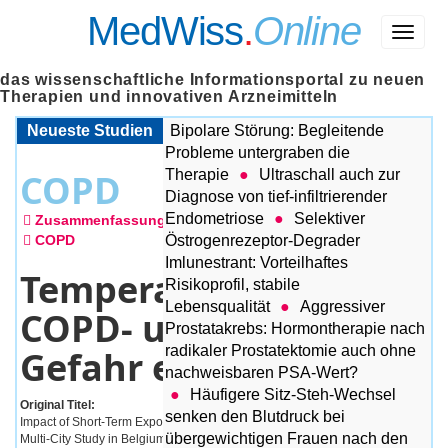
MedWiss
.
Online
Menü
das wissenschaftliche Informationsportal zu neuen
Therapien und innovativen Arzneimitteln
Neueste Studien
Bipolare Störung: Begleitende
Probleme untergraben die
COPD
Therapie
Ultraschall auch zur
Diagnose von tief-infiltrierender
Endometriose
Selektiver
Zusammenfassungen
09.08.23
COPD
Östrogenrezeptor-Degrader
Imlunestrant: Vorteilhaftes
Temperaturextreme:
Risikoprofil, stabile
Lebensqualität
Aggressiver
COPD- und KHK-
Prostatakrebs: Hormontherapie nach
radikaler Prostatektomie auch ohne
Gefahr erhöht
nachweisbaren PSA-Wert?
Häufigere Sitz-Steh-Wechsel
Original Titel:
senken den Blutdruck bei
Impact of Short-Term Exposure to Extreme Temperatures on Mortality: A
übergewichtigen Frauen nach den
Multi-City Study in Belgium