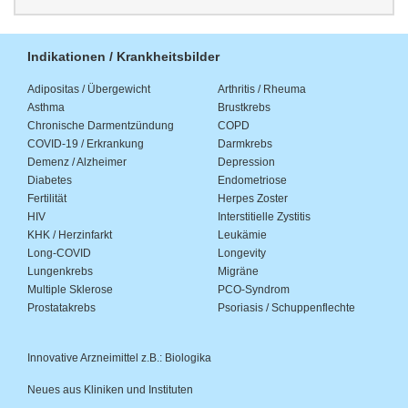
Indikationen / Krankheitsbilder
Adipositas / Übergewicht
Arthritis / Rheuma
Asthma
Brustkrebs
Chronische Darmentzündung
COPD
COVID-19 / Erkrankung
Darmkrebs
Demenz / Alzheimer
Depression
Diabetes
Endometriose
Fertilität
Herpes Zoster
HIV
Interstitielle Zystitis
KHK / Herzinfarkt
Leukämie
Long-COVID
Longevity
Lungenkrebs
Migräne
Multiple Sklerose
PCO-Syndrom
Prostatakrebs
Psoriasis / Schuppenflechte
Innovative Arzneimittel z.B.: Biologika
Neues aus Kliniken und Instituten