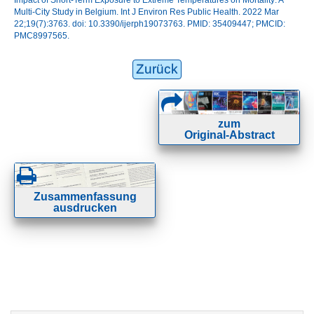
Impact of Short-Term Exposure to Extreme Temperatures on Mortality: A
Multi-City Study in Belgium. Int J Environ Res Public Health. 2022 Mar
22;19(7):3763. doi: 10.3390/ijerph19073763. PMID: 35409447; PMCID:
PMC8997565.
Zurück
zum
Original-Abstract
Zusammenfassung
ausdrucken