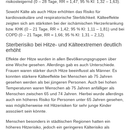
risikosteigernd (0 – 28 Tage, RR = 1,47; 95 % KI: 1,32 – 1,63).
Sowohl Kälte als auch Hitze erhöhten das Risiko für
kardiovaskuläre und respiratorische Sterblichkeit. Kälteeffekte
zeigten sich am stärksten bei der ischämischen Herzerkrankung
bzw. KHK (0 – 21 Tage, RR = 1,42; 95 % KI: 1,11 – 1,81) und bei
COPD (0 – 21 Tage, RR = 1,66; 95 % KI: 1,31 – 2,12).
Sterberisiko bei Hitze- und Kälteextremen deutlich
erhöht
Effekte der Hitze wurden in allen Bevölkerungsgruppen über
eine Woche gesehen. Allerdings gab es auch Unterschiede.
Frauen waren stärker durch Hitze beeinflusst als Männer. Es
konnten stärkere Kälteeffekte bei Menschen ab 75 Jahren
gesehen werden als bei jüngeren Personen. Auch bei hohen
Temperaturen waren Menschen ab 75 Jahren anfälliger als
Menschen zwischen 65 und 74 Jahren. Hierbei wurde allerdings
auch ein höheres Risiko für Personen unter 65 Jahren gesehen,
was möglicherweise mit Hitzerisiken für sehr junge Kinder
assoziiert sein könnte.
Menschen besonders in städtischen Regionen hatten ein
höheres Hitzerisiko, jedoch ein geringeres Kälterisiko als