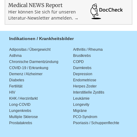
Medical NEWS Report
Hier können Sie sich für unseren
Literatur-Newsletter anmelden. →
Indikationen / Krankheitsbilder
Adipositas / Übergewicht
Arthritis / Rheuma
Asthma
Brustkrebs
Chronische Darmentzündung
COPD
COVID-19 / Erkrankung
Darmkrebs
Demenz / Alzheimer
Depression
Diabetes
Endometriose
Fertilität
Herpes Zoster
HIV
Interstitielle Zystitis
KHK / Herzinfarkt
Leukämie
Long-COVID
Longevity
Lungenkrebs
Migräne
Multiple Sklerose
PCO-Syndrom
Prostatakrebs
Psoriasis / Schuppenflechte