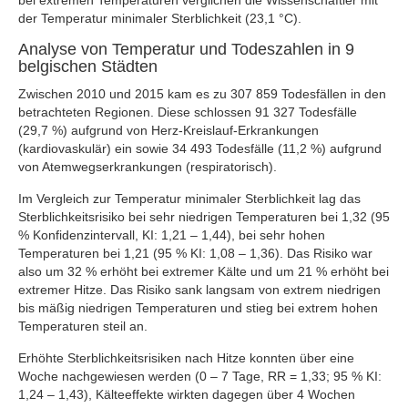
bei extremen Temperaturen verglichen die Wissenschaftler mit
der Temperatur minimaler Sterblichkeit (23,1 °C).
Analyse von Temperatur und Todeszahlen in 9
belgischen Städten
Zwischen 2010 und 2015 kam es zu 307 859 Todesfällen in den
betrachteten Regionen. Diese schlossen 91 327 Todesfälle
(29,7 %) aufgrund von Herz-Kreislauf-Erkrankungen
(kardiovaskulär) ein sowie 34 493 Todesfälle (11,2 %) aufgrund
von Atemwegserkrankungen (respiratorisch).
Im Vergleich zur Temperatur minimaler Sterblichkeit lag das
Sterblichkeitsrisiko bei sehr niedrigen Temperaturen bei 1,32 (95
% Konfidenzintervall, KI: 1,21 – 1,44), bei sehr hohen
Temperaturen bei 1,21 (95 % KI: 1,08 – 1,36). Das Risiko war
also um 32 % erhöht bei extremer Kälte und um 21 % erhöht bei
extremer Hitze. Das Risiko sank langsam von extrem niedrigen
bis mäßig niedrigen Temperaturen und stieg bei extrem hohen
Temperaturen steil an.
Erhöhte Sterblichkeitsrisiken nach Hitze konnten über eine
Woche nachgewiesen werden (0 – 7 Tage, RR = 1,33; 95 % KI:
1,24 – 1,43), Kälteeffekte wirkten dagegen über 4 Wochen