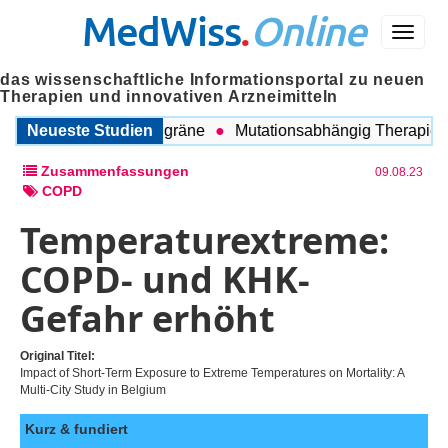
MedWiss
.
Online
Menü
das wissenschaftliche Informationsportal zu neuen
Therapien und innovativen Arzneimitteln
chen COPD und Migräne
Neueste Studien
Mutationsabhängig Therapie inten
Zusammenfassungen
09.08.23
COPD
Temperaturextreme:
COPD- und KHK-
Gefahr erhöht
Original Titel:
Impact of Short-Term Exposure to Extreme Temperatures on Mortality: A
Multi-City Study in Belgium
Kurz & fundiert