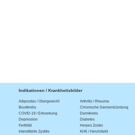
Indikationen / Krankheitsbilder
Adipositas / Übergewicht
Arthritis / Rheuma
Brustkrebs
Chronische Darmentzündung
COVID-19 / Erkrankung
Darmkrebs
Depression
Diabetes
Fertilität
Herpes Zoster
Interstitielle Zystitis
KHK / Herzinfarkt