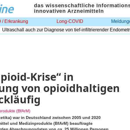
ine
das wissenschaftliche Information
innovativen Arzneimitteln
 / Erkrankung
Long-COVID
Meldunge
ltraschall auch zur Diagnose von tief-infiltrierender Endometrio
pioid-Krise“ in
ung von opioidhaltigen
ckläufig
nprodukte (BfArM)
getika) war in Deutschland zwischen 2005 und 2020
mittel und Medizinprodukte (BfArM) beauftragte
den Abrechnungsdaten von ca. 25 Millionen Personen.