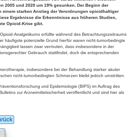
hen 2005 und 2020 um 19% gesunken. Der Beginn der
 einem starken Anstieg der Verordnungen opioidhaltiger
iese Ergebnisse die Erkenntnisse aus früheren Studien,
te Opioid-Krise gibt.
 Opioid-Analgetikums erfüllte während des Betrachtungszeitraums
er häufigste potenzielle Grund hierfür waren nicht-tumorbedingte
ängigkeit lassen zwar vermuten, dass insbesondere in der
tionsgerechter Gebrauch stattfindet, doch die entsprechenden
chmerztherapie, insbesondere bei der Behandlung starker akuter
nischen nicht-tumorbedingten Schmerzen bleibt jedoch umstritten.
 Präventionsforschung und Epidemiologie (BIPS) im Auftrag des
letins zur Arzneimittelsicherheit veröffentlicht und sind hier als
urück