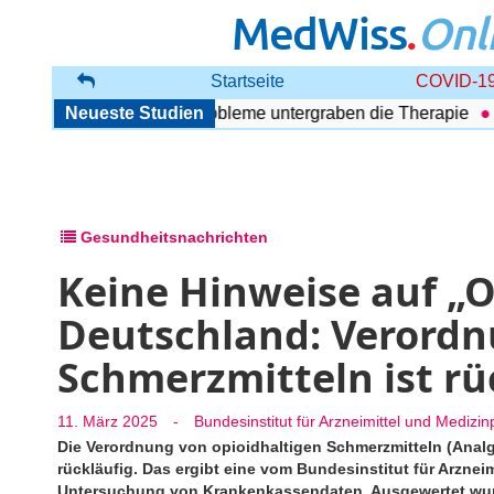
MedWiss
.
Onl
Startseite
COVID-19
 Störung: Begleitende Probleme untergraben die Therapie
Neueste Studien
U
Gesundheitsnachrichten
Keine Hinweise auf „O
Deutschland: Verordn
Schmerzmitteln ist rü
11. März 2025
-
Bundesinstitut für Arzneimittel und Medizi
Die Verordnung von opioidhaltigen Schmerzmitteln (Anal
rückläufig. Das ergibt eine vom Bundesinstitut für Arznei
Untersuchung von Krankenkassendaten. Ausgewertet wur