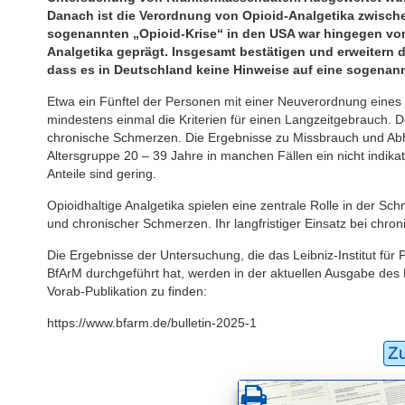
Danach ist die Verordnung von Opioid-Analgetika zwisc
sogenannten „Opioid-Krise“ in den USA war hingegen von
Analgetika geprägt. Insgesamt bestätigen und erweitern d
dass es in Deutschland keine Hinweise auf eine sogenann
Etwa ein Fünftel der Personen mit einer Neuverordnung eines
mindestens einmal die Kriterien für einen Langzeitgebrauch. D
chronische Schmerzen. Die Ergebnisse zu Missbrauch und Abh
Altersgruppe 20 – 39 Jahre in manchen Fällen ein nicht indika
Anteile sind gering.
Opioidhaltige Analgetika spielen eine zentrale Rolle in der S
und chronischer Schmerzen. Ihr langfristiger Einsatz bei chro
Die Ergebnisse der Untersuchung, die das Leibniz-Institut für
BfArM durchgeführt hat, werden in der aktuellen Ausgabe des Bul
Vorab-Publikation zu finden:
https://www.bfarm.de/bulletin-2025-1
Z