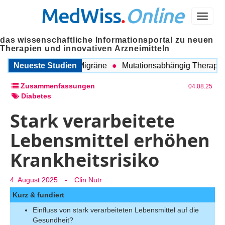
MedWiss
.
Online
Menü
das wissenschaftliche Informationsportal zu neuen
Therapien und innovativen Arzneimitteln
ischen COPD und Migräne
Neueste Studien
Mutationsabhängig Therapie int
Zusammenfassungen
04.08.25
Diabetes
Stark verarbeitete
Lebensmittel erhöhen
Krankheitsrisiko
4. August 2025
-
Clin Nutr
Kurz & fundiert
Einfluss von stark verarbeiteten Lebensmittel auf die
Gesundheit?