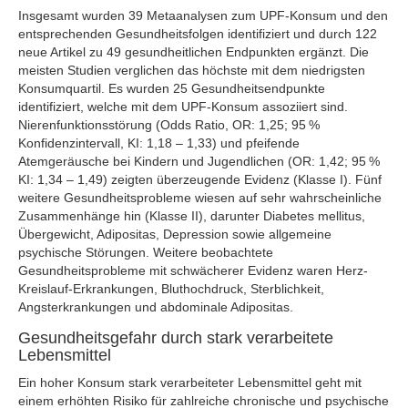
Insgesamt wurden 39 Metaanalysen zum UPF-Konsum und den
entsprechenden Gesundheitsfolgen identifiziert und durch 122
neue Artikel zu 49 gesundheitlichen Endpunkten ergänzt. Die
meisten Studien verglichen das höchste mit dem niedrigsten
Konsumquartil. Es wurden 25 Gesundheitsendpunkte
identifiziert, welche mit dem UPF-Konsum assoziiert sind.
Nierenfunktionsstörung (Odds Ratio, OR: 1,25; 95 %
Konfidenzintervall, KI: 1,18 – 1,33) und pfeifende
Atemgeräusche bei Kindern und Jugendlichen (OR: 1,42; 95 %
KI: 1,34 – 1,49) zeigten überzeugende Evidenz (Klasse I). Fünf
weitere Gesundheitsprobleme wiesen auf sehr wahrscheinliche
Zusammenhänge hin (Klasse II), darunter Diabetes mellitus,
Übergewicht, Adipositas, Depression sowie allgemeine
psychische Störungen. Weitere beobachtete
Gesundheitsprobleme mit schwächerer Evidenz waren Herz-
Kreislauf-Erkrankungen, Bluthochdruck, Sterblichkeit,
Angsterkrankungen und abdominale Adipositas.
Gesundheitsgefahr durch stark verarbeitete
Lebensmittel
Ein hoher Konsum stark verarbeiteter Lebensmittel geht mit
einem erhöhten Risiko für zahlreiche chronische und psychische