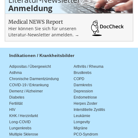
Anmeldung
Medical NEWS Report
Hier können Sie sich für unseren
Literatur-Newsletter anmelden. →
Indikationen / Krankheitsbilder
Adipositas / Übergewicht
Arthritis / Rheuma
Asthma
Brustkrebs
Chronische Darmentzündung
COPD
COVID-19 / Erkrankung
Darmkrebs
Demenz / Alzheimer
Depression
Diabetes
Endometriose
Fertilität
Herpes Zoster
HIV
Interstitielle Zystitis
KHK / Herzinfarkt
Leukämie
Long-COVID
Longevity
Lungenkrebs
Migräne
Multiple Sklerose
PCO-Syndrom