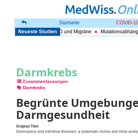
MedWiss
.
Onl
Startseite
COVID-19
enhang zwischen COPD und Migräne
Neueste Studien
Mutationsabhängig T
Darmkrebs
Zusammenfassungen
Darmkrebs
Begrünte Umgebungen
Darmgesundheit
Original Titel:
Greenspace and intestinal diseases: a systematic review and meta-analy