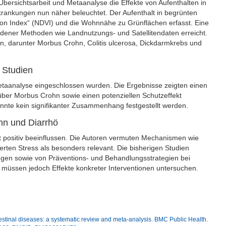
ersichtsarbeit und Metaanalyse die Effekte von Aufenthalten in
nkungen nun näher beleuchtet. Der Aufenthalt in begrünten
n Index“ (NDVI) und die Wohnnähe zu Grünflächen erfasst. Eine
ener Methoden wie Landnutzungs- und Satellitendaten erreicht.
, darunter Morbus Crohn, Colitis ulcerosa, Dickdarmkrebs und
 Studien
etaanalyse eingeschlossen wurden. Die Ergebnisse zeigten einen
ber Morbus Crohn sowie einen potenziellen Schutzeffekt
nnte kein signifikanter Zusammenhang festgestellt werden.
n und Diarrhö
ositiv beeinflussen. Die Autoren vermuten Mechanismen wie
zierten Stress als besonders relevant. Die bisherigen Studien
ngen sowie von Präventions- und Behandlungsstrategien bei
 müssen jedoch Effekte konkreter Interventionen untersuchen.
estinal diseases: a systematic review and meta-analysis. BMC Public Health.