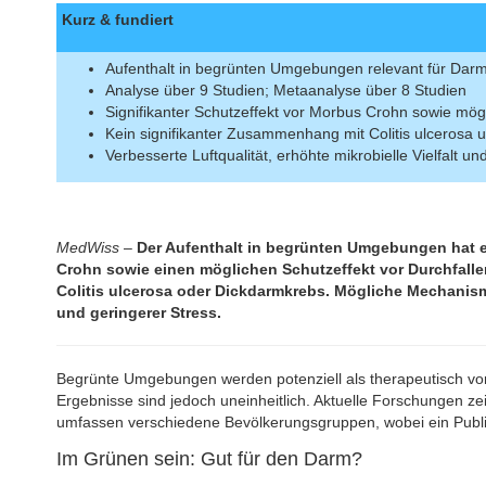
Kurz & fundiert
Aufenthalt in begrünten Umgebungen relevant für Da
Analyse über 9 Studien; Metaanalyse über 8 Studien
Signifikanter Schutzeffekt vor Morbus Crohn sowie mögl
Kein signifikanter Zusammenhang mit Colitis ulcerosa
Verbesserte Luftqualität, erhöhte mikrobielle Vielfalt un
MedWiss
–
Der Aufenthalt in begrünten Umgebungen hat e
Crohn sowie einen möglichen Schutzeffekt vor Durchfall
Colitis ulcerosa oder Dickdarmkrebs. Mögliche Mechanisme
und geringerer Stress.
Begrünte Umgebungen werden potenziell als therapeutisch vor
Ergebnisse sind jedoch uneinheitlich. Aktuelle Forschungen 
umfassen verschiedene Bevölkerungsgruppen, wobei ein Publi
Im Grünen sein: Gut für den Darm?