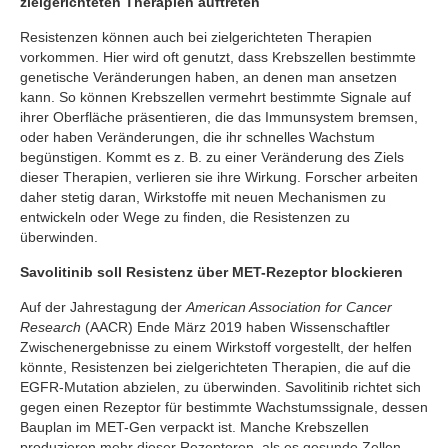
zielgerichteten Therapien auftreten
Resistenzen können auch bei zielgerichteten Therapien
vorkommen. Hier wird oft genutzt, dass Krebszellen bestimmte
genetische Veränderungen haben, an denen man ansetzen
kann. So können Krebszellen vermehrt bestimmte Signale auf
ihrer Oberfläche präsentieren, die das Immunsystem bremsen,
oder haben Veränderungen, die ihr schnelles Wachstum
begünstigen. Kommt es z. B. zu einer Veränderung des Ziels
dieser Therapien, verlieren sie ihre Wirkung. Forscher arbeiten
daher stetig daran, Wirkstoffe mit neuen Mechanismen zu
entwickeln oder Wege zu finden, die Resistenzen zu
überwinden.
Savolitinib soll Resistenz über MET-Rezeptor blockieren
Auf der Jahrestagung der
American Association for Cancer
Research
(AACR) Ende März 2019 haben Wissenschaftler
Zwischenergebnisse zu einem Wirkstoff vorgestellt, der helfen
könnte, Resistenzen bei zielgerichteten Therapien, die auf die
EGFR-Mutation abzielen, zu überwinden. Savolitinib richtet sich
gegen einen Rezeptor für bestimmte Wachstumssignale, dessen
Bauplan im MET-Gen verpackt ist. Manche Krebszellen
produzieren mehr dieser Rezeptoren, als es gesunde Zellen