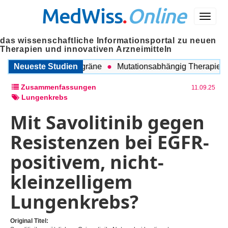
MedWiss
.
Online
Menü
das wissenschaftliche Informationsportal zu neuen
Therapien und innovativen Arzneimitteln
chen COPD und Migräne
Neueste Studien
Mutationsabhängig Therapie inten
Zusammenfassungen
11.09.25
Lungenkrebs
Mit Savolitinib gegen
Resistenzen bei EGFR-
positivem, nicht-
kleinzelligem
Lungenkrebs?
Original Titel: