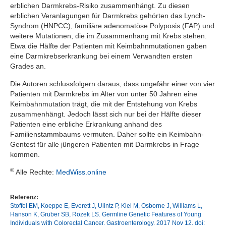
erblichen Darmkrebs-Risiko zusammenhängt. Zu diesen
erblichen Veranlagungen für Darmkrebs gehörten das Lynch-
Syndrom (HNPCC), familiäre adenomatöse Polyposis (FAP) und
weitere Mutationen, die im Zusammenhang mit Krebs stehen.
Etwa die Hälfte der Patienten mit Keimbahnmutationen gaben
eine Darmkrebserkrankung bei einem Verwandten ersten
Grades an.
Die Autoren schlussfolgern daraus, dass ungefähr einer von vier
Patienten mit Darmkrebs im Alter von unter 50 Jahren eine
Keimbahnmutation trägt, die mit der Entstehung von Krebs
zusammenhängt. Jedoch lässt sich nur bei der Hälfte dieser
Patienten eine erbliche Erkrankung anhand des
Familienstammbaums vermuten. Daher sollte ein Keimbahn-
Gentest für alle jüngeren Patienten mit Darmkrebs in Frage
kommen.
©
Alle Rechte:
MedWiss.online
Referenz:
Stoffel EM, Koeppe E, Everett J, Ulintz P, Kiel M, Osborne J, Williams L,
Hanson K, Gruber SB, Rozek LS. Germline Genetic Features of Young
Individuals with Colorectal Cancer. Gastroenterology. 2017 Nov 12. doi: