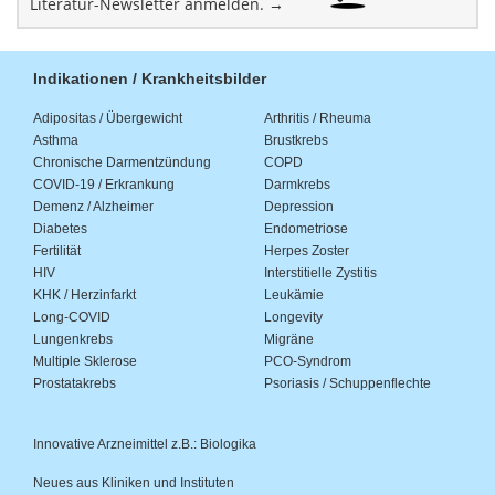
Literatur-Newsletter anmelden. →
Indikationen / Krankheitsbilder
Adipositas / Übergewicht
Arthritis / Rheuma
Asthma
Brustkrebs
Chronische Darmentzündung
COPD
COVID-19 / Erkrankung
Darmkrebs
Demenz / Alzheimer
Depression
Diabetes
Endometriose
Fertilität
Herpes Zoster
HIV
Interstitielle Zystitis
KHK / Herzinfarkt
Leukämie
Long-COVID
Longevity
Lungenkrebs
Migräne
Multiple Sklerose
PCO-Syndrom
Prostatakrebs
Psoriasis / Schuppenflechte
Innovative Arzneimittel z.B.: Biologika
Neues aus Kliniken und Instituten