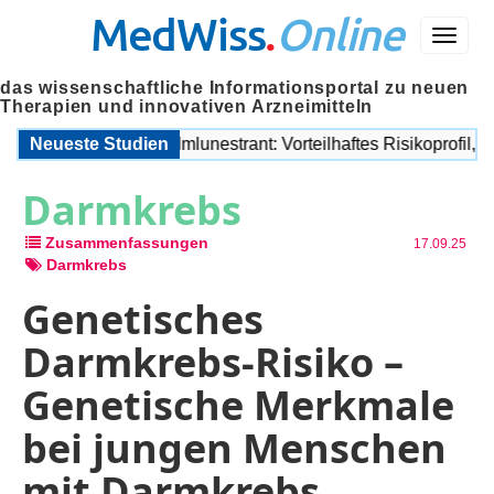
MedWiss
.
Online
Menü
das wissenschaftliche Informationsportal zu neuen
Therapien und innovativen Arzneimitteln
rezeptor-Degrader Imlunestrant: Vorteilhaftes Risikoprofil, stab
Neueste Studien
Darmkrebs
Zusammenfassungen
17.09.25
Darmkrebs
Genetisches
Darmkrebs-Risiko –
Genetische Merkmale
bei jungen Menschen
mit Darmkrebs