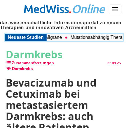
MedWiss
.
Online
Menü
das wissenschaftliche Informationsportal zu neuen
Therapien und innovativen Arzneimitteln
ischen COPD und Migräne
Neueste Studien
Mutationsabhängig Therapie int
Darmkrebs
Zusammenfassungen
22.09.25
Darmkrebs
Bevacizumab und
Cetuximab bei
metastasiertem
Darmkrebs: auch
ältere Patienten