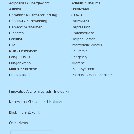
Adipositas / Übergewicht
Arthritis / Rheuma
Asthma
Brustkrebs
Chronische Darmentzündung
COPD
COVID-19 / Erkrankung
Darmkrebs
Demenz / Alzheimer
Depression
Diabetes
Endometriose
Fertilität
Herpes Zoster
HIV
Interstitielle Zystitis
KHK / Herzinfarkt
Leukämie
Long-COVID
Longevity
Lungenkrebs
Migräne
Multiple Sklerose
PCO-Syndrom
Prostatakrebs
Psoriasis / Schuppenflechte
Innovative Arzneimittel z.B.: Biologika
Neues aus Kliniken und Instituten
Blick in die Zukunft
Onco.News