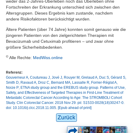
weder das 2-Jahres-Überleben noch das Überleben ohne
Fortschreiten der Erkrankung unterschied sich zwischen den
Altersgruppen. Dieses Ergebnis kam zustande, nachdem
andere Risikofaktoren berücksichtigt wurden.
Ältere Patienten (über 74 Jahre) konnten somit genauso wie die
jüngeren Patienten von den zielgerichteten Therapien mit
Bevacizumab und Cetuximab profitieren – und zwar ohne
größere Sicherheitsbedenken.
©
Alle Rechte:
MedWiss.online
Referenz:
Gouverneur A, Coutureau J, Jové J, Rouyer M, Grelaud A, Duc S, Gérard S,
Smith D, Ravaud A, Droz C, Bernard MA, Lassalle R, Forrier-Réglat A,
Noize P; ETNA study group and the EREBUS study group. Patterns of Use,
Safety, and Effectiveness of Targeted Therapies in First-Line Treatment of
Metastatic Colorectal Cancer According to Age: The STROMBOLI Cohort
Study. Clin Colorectal Cancer. 2018 Nov 29. pii: S1533-0028(18)30247-0.
doi: 10.1016/j.clcc.2018.11.005. [Epub ahead of print]
Zurück