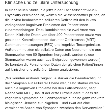
Klinische und zelluläre Untersuchung
In einer neuen Studie, die jetzt in der Fachzeitschrift JAMA
Psychiatry erschienen ist, wollten die Wissenschaftler prüfen, ob
die in vitro beobachteten zellulären Defizite mit den in vivo
vorliegenden kognitiven Problemen der Patient*innen
zusammenhängen. Dazu kombinierten sie zwei Arten von
Daten: Klinische Daten von über 400 Patient*innen sowie von
gesunden Kontrollpersonen, darunter Gehirnscans (MRT),
Gehirnstrommessungen (EEG) und kognitive Testergebnisse.
Außerdem nutzten sie zelluläre Daten aus Neuronen, die aus
Stammzellen von 80 Spendern hergestellt wurden (diese
Stammzellen waren auch aus Blutproben gewonnen worden).
So konnten die Forschenden Daten der gleichen Patient*innen
auf klinischer und zellulärer Ebene analysieren.
„Wir konnten erstmals zeigen: Je stärker die Beeinträchtigung
der Synapsen auf zellulärer Ebene war, desto stärker waren
auch die kognitiven Probleme bei den Patient*innen“, sagt
Raabe vom MPI. „Das ist der erste Hinweis darauf, dass die
kognitiven Symptome bei Schizophrenie auf eine ganz konkrete
biologische Ursache zurückgehen – und zwar auf eine
verminderte Anzahl von Synapsen zwischen den Nervenzellen.“