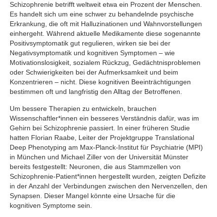
Schizophrenie betrifft weltweit etwa ein Prozent der Menschen.
Es handelt sich um eine schwer zu behandelnde psychische
Erkrankung, die oft mit Halluzinationen und Wahnvorstellungen
einhergeht. Während aktuelle Medikamente diese sogenannte
Positivsymptomatik gut regulieren, wirken sie bei der
Negativsymptomatik und kognitiven Symptomen – wie
Motivationslosigkeit, sozialem Rückzug, Gedächtnisproblemen
oder Schwierigkeiten bei der Aufmerksamkeit und beim
Konzentrieren – nicht. Diese kognitiven Beeinträchtigungen
bestimmen oft und langfristig den Alltag der Betroffenen.
Um bessere Therapien zu entwickeln, brauchen
Wissenschaftler*innen ein besseres Verständnis dafür, was im
Gehirn bei Schizophrenie passiert. In einer früheren Studie
hatten Florian Raabe, Leiter der Projektgruppe Translational
Deep Phenotyping am Max-Planck-Institut für Psychiatrie (MPI)
in München und Michael Ziller von der Universität Münster
bereits festgestellt: Neuronen, die aus Stammzellen von
Schizophrenie-Patient*innen hergestellt wurden, zeigten Defizite
in der Anzahl der Verbindungen zwischen den Nervenzellen, den
Synapsen. Dieser Mangel könnte eine Ursache für die
kognitiven Symptome sein.