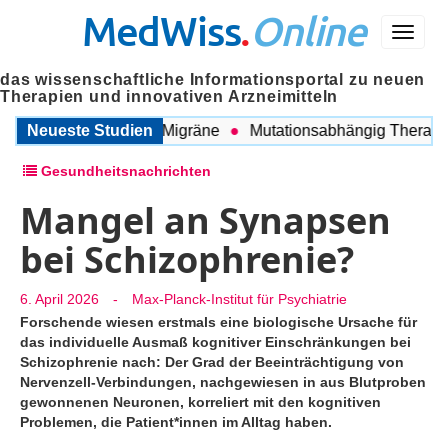
MedWiss
.
Online
Menü
das wissenschaftliche Informationsportal zu neuen
Therapien und innovativen Arzneimitteln
ischen COPD und Migräne
Neueste Studien
Mutationsabhängig Therapie in
Gesundheitsnachrichten
Mangel an Synapsen
bei Schizophrenie?
6. April 2026
-
Max-Planck-Institut für Psychiatrie
Forschende wiesen erstmals eine biologische Ursache für
das individuelle Ausmaß kognitiver Einschränkungen bei
Schizophrenie nach: Der Grad der Beeinträchtigung von
Nervenzell-Verbindungen, nachgewiesen in aus Blutproben
gewonnenen Neuronen, korreliert mit den kognitiven
Problemen, die Patient*innen im Alltag haben.