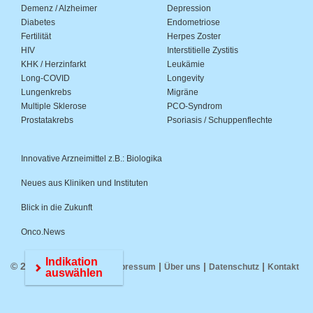
Demenz / Alzheimer
Depression
Diabetes
Endometriose
Fertilität
Herpes Zoster
HIV
Interstitielle Zystitis
KHK / Herzinfarkt
Leukämie
Long-COVID
Longevity
Lungenkrebs
Migräne
Multiple Sklerose
PCO-Syndrom
Prostatakrebs
Psoriasis / Schuppenflechte
Innovative Arzneimittel z.B.: Biologika
Neues aus Kliniken und Instituten
Blick in die Zukunft
Onco.News
Indikation
© 2026 Medwiss.de |
|
|
|
Impressum
Über uns
Datenschutz
Kontakt
auswählen