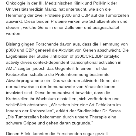
Onkologie in der III. Medizinischen Klinik und Poliklinik der
Universitätsmedizin Mainz, hat untersucht, wie sich die
Hemmung der zwei Proteine p300 und CBP auf die Tumorzellen
auswirkt. Diese beiden Proteine wirken wie Schaltzentralen und
steuern, welche Gene in einer Zelle ein- und ausgeschaltet
werden.
Bislang gingen Forschende davon aus, dass die Hemmung von
p300 und CBP generell die Aktivität von Genen abschwächt. Die
Ergebnisse der Studie „Inhibition of p300/CREBBP catalytic
activity drives context-dependent transcriptional activation in
AML“ zeigten jedoch das Gegenteil: In einem Teil der
Krebszellen schaltete die Proteinhemmung bestimmte
Abwehrprogramme ein. Das wiederum aktivierte Gene, die
normalerweise in der Immunabwehr von Virusinfektionen
involviert sind. Diese Immunantwort bewirkte, dass die
Krebszellen ihr Wachstum einstellten, sich veränderten und
schließlich abstarben. „Wir sehen hier eine Art Fehlalarm im
Inneren der Krebszellen“, erklärt der Studienleiter Dr. Sasca.
„Die Tumorzellen bekommen durch unsere Therapie eine
schwere Grippe und gehen daran zugrunde.“
Diesen Effekt konnten die Forschenden sogar gezielt