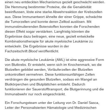
einen neu entdeckten Mechanismus gezielt geschwächt werden.
Die Hemmung bestimmter Proteine, die die Genaktivität
beeinflussen, löste eine starke Abwehrreaktion der Krebszellen
aus. Diese Immunantwort ähnelte der einer Grippe, schwächte
die Tumorzellen und konnte deren Zelltod auslösen. Mit
immunstimulierenden Botenstoffen konnten die Forschenden
diesen Effekt sogar verstärken. Langfristig könnten die
Ergebnisse dazu beitragen, eine neue, gezielt entwickelte
Kombinationstherapie für akute myeloische Leukämie zu
entwickeln. Die Ergebnisse wurden in der
Fachzeitschrift
Blood
veröffentlicht.
Die akute myeloische Leukämie (AML) ist eine aggressive Form
von Blutkrebs. Er entsteht, wenn sich im Knochenmark, wo die
Blutzellen gebildet werden, Vorläuferzellen der Blutzellen
unkontrolliert vermehren. Diese funktionsunfähigen Zellen
verdrängen die gesunden Blutzellen, sodass ein Mangel an
Blutkörperchen und Blutplättchen entsteht. Dadurch
funktionieren der Sauerstofftransport, die Blutgerinnung und die
Immunabwehr nur noch eingeschränkt.
Ein Forschungsteam unter der Leitung von Dr. Daniel Sasca,
Leiter der Personalisierten Hämatologie und Medizinischen