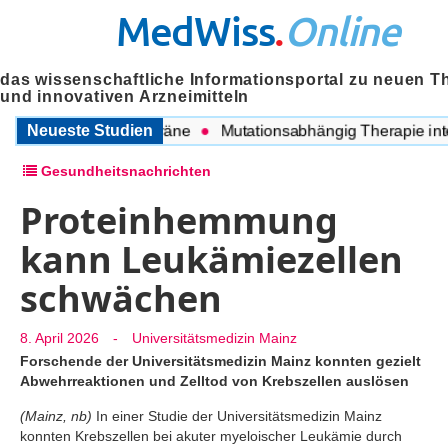
MedWiss
.
Online
das wissenschaftliche Informationsportal zu neuen T
und innovativen Arzneimitteln
hen COPD und Migräne
Neueste Studien
Mutationsabhängig Therapie intens
Gesundheitsnachrichten
Proteinhemmung
kann Leukämiezellen
schwächen
8. April 2026
-
Universitätsmedizin Mainz
Forschende der Universitätsmedizin Mainz konnten gezielt
Abwehrreaktionen und Zelltod von Krebszellen auslösen
(Mainz, nb)
In einer Studie der Universitätsmedizin Mainz
konnten Krebszellen bei akuter myeloischer Leukämie durch