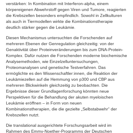
verstärken: In Kombination mit Interferon-alpha, einem
körpereigenen Abwehrstoff gegen Viren und Tumore, reagierten
die Krebszellen besonders empfindlich. Sowohl in Zellkulturen
als auch in Tiermodellen wirkte die Kombinationstherapie
deutlich stärker gegen die Leukämie.
Diesen Mechanismus untersuchten die Forschenden auf
mehreren Ebenen der Genregulation gleichzeitig: von der
Genaktivität über Proteinveränderungen bis zum DNA-Protein-
Komplex. Dafür nutzen die Forschenden moderne biochemische
Analysemethoden, wie Einzelzelluntersuchungen,
Proteomanalysen und genetische Testverfahren. Das
ermöglichte es den Wissenschaftler:innen, die Reaktion der
Leukämiezellen auf die Hemmung von p300 und CBP aus
mehreren Blickwinkeln gleichzeitig zu beobachten. Die
Ergebnisse dieser Grundlagenforschung könnten neue
Perspektiven für die Behandlung der akuten myeloischen
Leukämie eröffnen – in Form von neuen
Kombinationstherapien, die die gezielte „Selbstabwehr“ der
Krebszellen nutzt.
Die translational ausgerichtete Forschungsarbeit wird im
Rahmen des Emmy-Noether-Programms der Deutschen