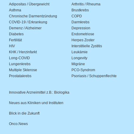
Adipositas / Übergewicht
Arthritis / Rheuma
Asthma
Brustkrebs
Chronische Darmentzündung
COPD
COVID-19 / Erkrankung
Darmkrebs
Demenz / Alzheimer
Depression
Diabetes
Endometriose
Fertilität
Herpes Zoster
HIV
Interstitielle Zystitis
KHK / Herzinfarkt
Leukämie
Long-COVID
Longevity
Lungenkrebs
Migräne
Multiple Sklerose
PCO-Syndrom
Prostatakrebs
Psoriasis / Schuppenflechte
Innovative Arzneimittel z.B.: Biologika
Neues aus Kliniken und Instituten
Blick in die Zukunft
Onco.News