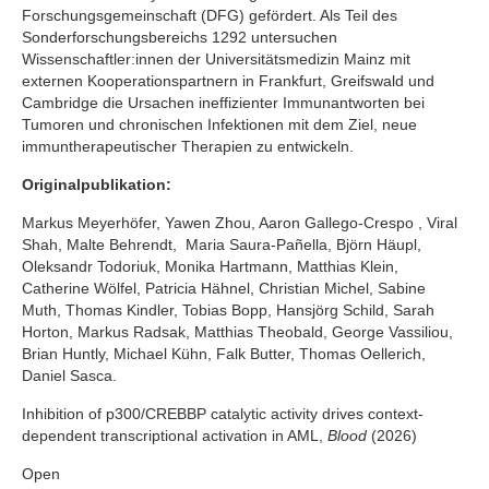
Forschungsgemeinschaft (DFG) gefördert. Als Teil des
Sonderforschungsbereichs 1292 untersuchen
Wissenschaftler:innen der Universitätsmedizin Mainz mit
externen Kooperationspartnern in Frankfurt, Greifswald und
Cambridge die Ursachen ineffizienter Immunantworten bei
Tumoren und chronischen Infektionen mit dem Ziel, neue
immuntherapeutischer Therapien zu entwickeln.
Originalpublikation:
Markus Meyerhöfer, Yawen Zhou, Aaron Gallego-Crespo , Viral
Shah, Malte Behrendt, Maria Saura-Pañella, Björn Häupl,
Oleksandr Todoriuk, Monika Hartmann, Matthias Klein,
Catherine Wölfel, Patricia Hähnel, Christian Michel, Sabine
Muth, Thomas Kindler, Tobias Bopp, Hansjörg Schild, Sarah
Horton, Markus Radsak, Matthias Theobald, George Vassiliou,
Brian Huntly, Michael Kühn, Falk Butter, Thomas Oellerich,
Daniel Sasca.
Inhibition of p300/CREBBP catalytic activity drives context-
dependent transcriptional activation in AML,
Blood
(2026)
Open