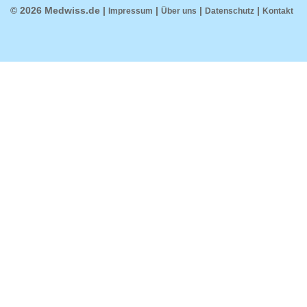
© 2026 Medwiss.de |
|
|
|
Impressum
Über uns
Datenschutz
Kontakt