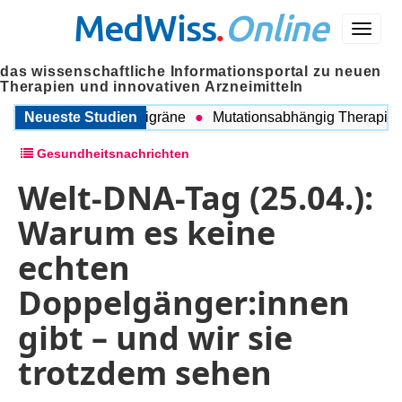
MedWiss
.
Online
Menü
das wissenschaftliche Informationsportal zu neuen
Therapien und innovativen Arzneimitteln
schen COPD und Migräne
Neueste Studien
Mutationsabhängig Therapie inte
Gesundheitsnachrichten
Welt-DNA-Tag (25.04.):
Warum es keine
echten
Doppelgänger:innen
gibt – und wir sie
trotzdem sehen