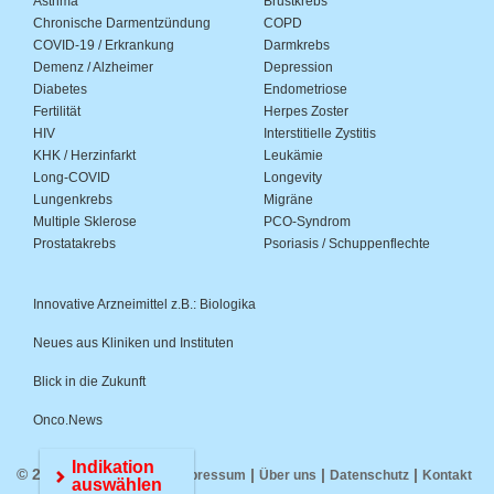
Asthma
Brustkrebs
Chronische Darmentzündung
COPD
COVID-19 / Erkrankung
Darmkrebs
Demenz / Alzheimer
Depression
Diabetes
Endometriose
Fertilität
Herpes Zoster
HIV
Interstitielle Zystitis
KHK / Herzinfarkt
Leukämie
Long-COVID
Longevity
Lungenkrebs
Migräne
Multiple Sklerose
PCO-Syndrom
Prostatakrebs
Psoriasis / Schuppenflechte
Innovative Arzneimittel z.B.: Biologika
Neues aus Kliniken und Instituten
Blick in die Zukunft
Onco.News
Indikation
© 2026 Medwiss.de |
|
|
|
Impressum
Über uns
Datenschutz
Kontakt
auswählen