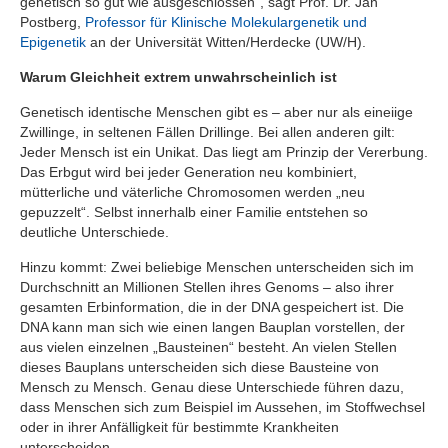
genetisch so gut wie ausgeschlossen“, sagt Prof. Dr. Jan
Postberg,
Professor für Klinische Molekulargenetik und
Epigenetik
an der Universität Witten/Herdecke (UW/H).
Warum Gleichheit extrem unwahrscheinlich ist
Genetisch identische Menschen gibt es – aber nur als eineiige
Zwillinge, in seltenen Fällen Drillinge. Bei allen anderen gilt:
Jeder Mensch ist ein Unikat. Das liegt am Prinzip der Vererbung.
Das Erbgut wird bei jeder Generation neu kombiniert,
mütterliche und väterliche Chromosomen werden „neu
gepuzzelt“. Selbst innerhalb einer Familie entstehen so
deutliche Unterschiede.
Hinzu kommt: Zwei beliebige Menschen unterscheiden sich im
Durchschnitt an Millionen Stellen ihres Genoms – also ihrer
gesamten Erbinformation, die in der DNA gespeichert ist. Die
DNA kann man sich wie einen langen Bauplan vorstellen, der
aus vielen einzelnen „Bausteinen“ besteht. An vielen Stellen
dieses Bauplans unterscheiden sich diese Bausteine von
Mensch zu Mensch. Genau diese Unterschiede führen dazu,
dass Menschen sich zum Beispiel im Aussehen, im Stoffwechsel
oder in ihrer Anfälligkeit für bestimmte Krankheiten
unterscheiden.