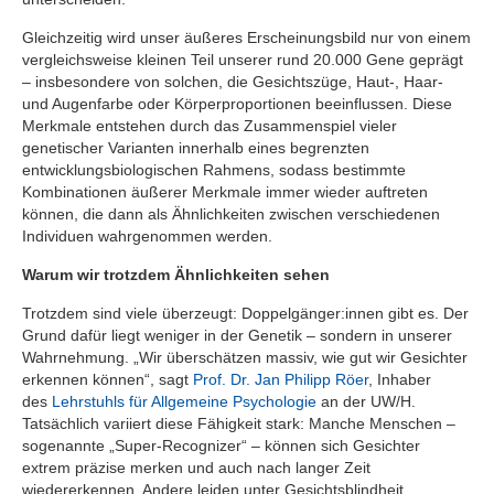
Gleichzeitig wird unser äußeres Erscheinungsbild nur von einem
vergleichsweise kleinen Teil unserer rund 20.000 Gene geprägt
– insbesondere von solchen, die Gesichtszüge, Haut-, Haar-
und Augenfarbe oder Körperproportionen beeinflussen. Diese
Merkmale entstehen durch das Zusammenspiel vieler
genetischer Varianten innerhalb eines begrenzten
entwicklungsbiologischen Rahmens, sodass bestimmte
Kombinationen äußerer Merkmale immer wieder auftreten
können, die dann als Ähnlichkeiten zwischen verschiedenen
Individuen wahrgenommen werden.
Warum wir trotzdem Ähnlichkeiten sehen
Trotzdem sind viele überzeugt: Doppelgänger:innen gibt es. Der
Grund dafür liegt weniger in der Genetik – sondern in unserer
Wahrnehmung. „Wir überschätzen massiv, wie gut wir Gesichter
erkennen können“, sagt
Prof. Dr. Jan Philipp Röer
, Inhaber
des
Lehrstuhls für Allgemeine Psychologie
an der UW/H.
Tatsächlich variiert diese Fähigkeit stark: Manche Menschen –
sogenannte „Super-Recognizer“ – können sich Gesichter
extrem präzise merken und auch nach langer Zeit
wiedererkennen. Andere leiden unter Gesichtsblindheit