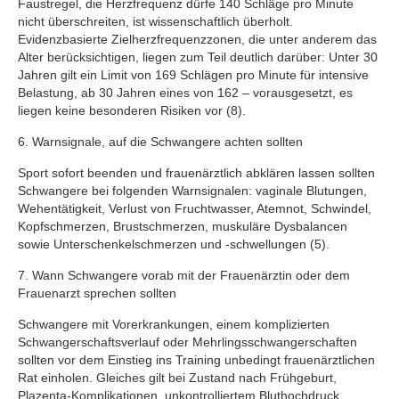
Faustregel, die Herzfrequenz dürfe 140 Schläge pro Minute
nicht überschreiten, ist wissenschaftlich überholt.
Evidenzbasierte Zielherzfrequenzzonen, die unter anderem das
Alter berücksichtigen, liegen zum Teil deutlich darüber: Unter 30
Jahren gilt ein Limit von 169 Schlägen pro Minute für intensive
Belastung, ab 30 Jahren eines von 162 – vorausgesetzt, es
liegen keine besonderen Risiken vor (8).
6. Warnsignale, auf die Schwangere achten sollten
Sport sofort beenden und frauenärztlich abklären lassen sollten
Schwangere bei folgenden Warnsignalen: vaginale Blutungen,
Wehentätigkeit, Verlust von Fruchtwasser, Atemnot, Schwindel,
Kopfschmerzen, Brustschmerzen, muskuläre Dysbalancen
sowie Unterschenkelschmerzen und -schwellungen (5).
7. Wann Schwangere vorab mit der Frauenärztin oder dem
Frauenarzt sprechen sollten
Schwangere mit Vorerkrankungen, einem komplizierten
Schwangerschaftsverlauf oder Mehrlingsschwangerschaften
sollten vor dem Einstieg ins Training unbedingt frauenärztlichen
Rat einholen. Gleiches gilt bei Zustand nach Frühgeburt,
Plazenta-Komplikationen, unkontrolliertem Bluthochdruck,