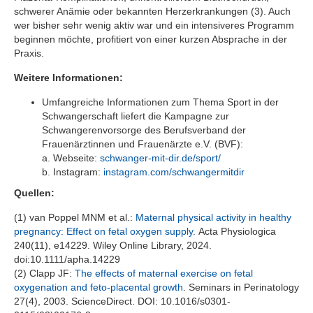
schwerer Anämie oder bekannten Herzerkrankungen (3). Auch
wer bisher sehr wenig aktiv war und ein intensiveres Programm
beginnen möchte, profitiert von einer kurzen Absprache in der
Praxis.
Weitere Informationen:
Umfangreiche Informationen zum Thema Sport in der
Schwangerschaft liefert die Kampagne zur
Schwangerenvorsorge des Berufsverband der
Frauenärztinnen und Frauenärzte e.V. (BVF):
a. Webseite:
schwanger-mit-dir.de/sport/
b. Instagram:
instagram.com/schwangermitdir
Quellen:
(1) van Poppel MNM et al.:
Maternal physical activity in healthy
pregnancy: Effect on fetal oxygen supply.
Acta Physiologica
240(11), e14229. Wiley Online Library, 2024.
doi:10.1111/apha.14229
(2) Clapp JF:
The effects of maternal exercise on fetal
oxygenation and feto-placental growth
. Seminars in Perinatology
27(4), 2003. ScienceDirect. DOI: 10.1016/s0301-