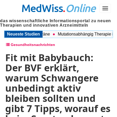
MedWiss
.
Online
Menü
das wissenschaftliche Informationsportal zu neuen
Therapien und innovativen Arzneimitteln
en COPD und Migräne
Neueste Studien
Mutationsabhängig Therapie intensi
Gesundheitsnachrichten
Fit mit Babybauch:
Der BVF erklärt,
warum Schwangere
unbedingt aktiv
bleiben sollten und
gibt 7 Tipps, worauf es