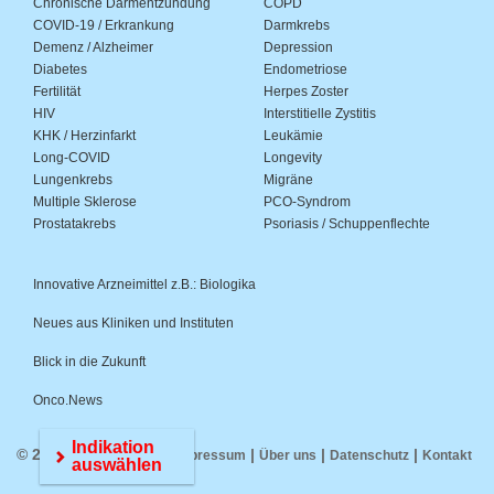
Chronische Darmentzündung
COPD
COVID-19 / Erkrankung
Darmkrebs
Demenz / Alzheimer
Depression
Diabetes
Endometriose
Fertilität
Herpes Zoster
HIV
Interstitielle Zystitis
KHK / Herzinfarkt
Leukämie
Long-COVID
Longevity
Lungenkrebs
Migräne
Multiple Sklerose
PCO-Syndrom
Prostatakrebs
Psoriasis / Schuppenflechte
Innovative Arzneimittel z.B.: Biologika
Neues aus Kliniken und Instituten
Blick in die Zukunft
Onco.News
Indikation
© 2026 Medwiss.de |
|
|
|
Impressum
Über uns
Datenschutz
Kontakt
auswählen