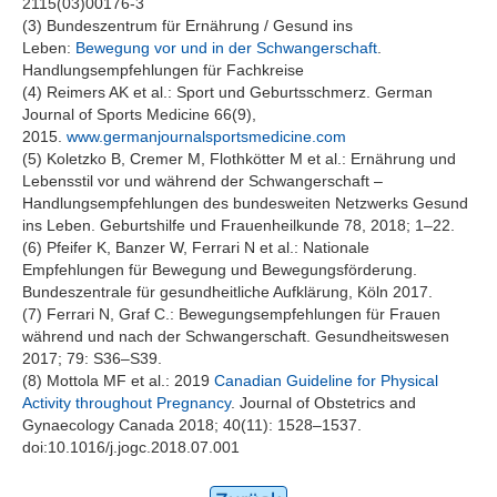
2115(03)00176-3
(3) Bundeszentrum für Ernährung / Gesund ins
Leben:
Bewegung vor und in der Schwangerschaft
.
Handlungsempfehlungen für Fachkreise
(4) Reimers AK et al.: Sport und Geburtsschmerz. German
Journal of Sports Medicine 66(9),
2015.
www.germanjournalsportsmedicine.com
(5) Koletzko B, Cremer M, Flothkötter M et al.: Ernährung und
Lebensstil vor und während der Schwangerschaft –
Handlungsempfehlungen des bundesweiten Netzwerks Gesund
ins Leben. Geburtshilfe und Frauenheilkunde 78, 2018; 1–22.
(6) Pfeifer K, Banzer W, Ferrari N et al.: Nationale
Empfehlungen für Bewegung und Bewegungsförderung.
Bundeszentrale für gesundheitliche Aufklärung, Köln 2017.
(7) Ferrari N, Graf C.: Bewegungsempfehlungen für Frauen
während und nach der Schwangerschaft. Gesundheitswesen
2017; 79: S36–S39.
(8) Mottola MF et al.: 2019
Canadian Guideline for Physical
Activity throughout Pregnancy
. Journal of Obstetrics and
Gynaecology Canada 2018; 40(11): 1528–1537.
doi:10.1016/j.jogc.2018.07.001