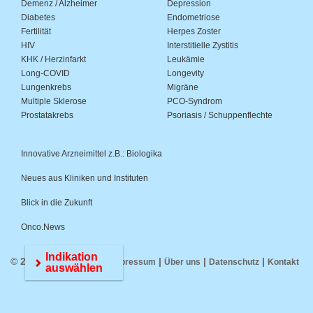
Demenz / Alzheimer
Depression
Diabetes
Endometriose
Fertilität
Herpes Zoster
HIV
Interstitielle Zystitis
KHK / Herzinfarkt
Leukämie
Long-COVID
Longevity
Lungenkrebs
Migräne
Multiple Sklerose
PCO-Syndrom
Prostatakrebs
Psoriasis / Schuppenflechte
Innovative Arzneimittel z.B.: Biologika
Neues aus Kliniken und Instituten
Blick in die Zukunft
Onco.News
Indikation
© 2026 Medwiss.de |
|
|
|
Impressum
Über uns
Datenschutz
Kontakt
auswählen