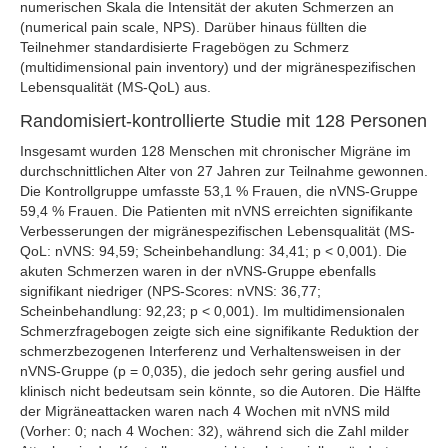
numerischen Skala die Intensität der akuten Schmerzen an
(numerical pain scale, NPS). Darüber hinaus füllten die
Teilnehmer standardisierte Fragebögen zu Schmerz
(multidimensional pain inventory) und der migränespezifischen
Lebensqualität (MS-QoL) aus.
Randomisiert-kontrollierte Studie mit 128 Personen
Insgesamt wurden 128 Menschen mit chronischer Migräne im
durchschnittlichen Alter von 27 Jahren zur Teilnahme gewonnen.
Die Kontrollgruppe umfasste 53,1 % Frauen, die nVNS-Gruppe
59,4 % Frauen. Die Patienten mit nVNS erreichten signifikante
Verbesserungen der migränespezifischen Lebensqualität (MS-
QoL: nVNS: 94,59; Scheinbehandlung: 34,41; p < 0,001). Die
akuten Schmerzen waren in der nVNS-Gruppe ebenfalls
signifikant niedriger (NPS-Scores: nVNS: 36,77;
Scheinbehandlung: 92,23; p < 0,001). Im multidimensionalen
Schmerzfragebogen zeigte sich eine signifikante Reduktion der
schmerzbezogenen Interferenz und Verhaltensweisen in der
nVNS-Gruppe (p = 0,035), die jedoch sehr gering ausfiel und
klinisch nicht bedeutsam sein könnte, so die Autoren. Die Hälfte
der Migräneattacken waren nach 4 Wochen mit nVNS mild
(Vorher: 0; nach 4 Wochen: 32), während sich die Zahl milder