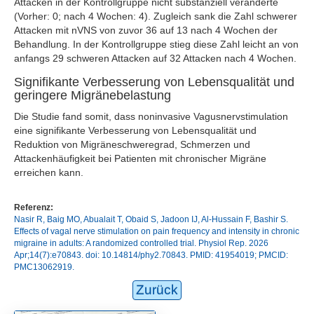
Attacken in der Kontrollgruppe nicht substanziell veränderte
(Vorher: 0; nach 4 Wochen: 4). Zugleich sank die Zahl schwerer
Attacken mit nVNS von zuvor 36 auf 13 nach 4 Wochen der
Behandlung. In der Kontrollgruppe stieg diese Zahl leicht an von
anfangs 29 schweren Attacken auf 32 Attacken nach 4 Wochen.
Signifikante Verbesserung von Lebensqualität und
geringere Migränebelastung
Die Studie fand somit, dass noninvasive Vagusnervstimulation
eine signifikante Verbesserung von Lebensqualität und
Reduktion von Migräneschweregrad, Schmerzen und
Attackenhäufigkeit bei Patienten mit chronischer Migräne
erreichen kann.
Referenz:
Nasir R, Baig MO, Abualait T, Obaid S, Jadoon IJ, Al-Hussain F, Bashir S.
Effects of vagal nerve stimulation on pain frequency and intensity in chronic
migraine in adults: A randomized controlled trial. Physiol Rep. 2026
Apr;14(7):e70843. doi: 10.14814/phy2.70843. PMID: 41954019; PMCID:
PMC13062919.
Zurück