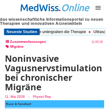
MedWiss
.
Online
Menü
das wissenschaftliche Informationsportal zu neuen
Therapien und innovativen Arzneimitteln
Begleitende Probleme untergraben die Therapie
Neueste Studien
Ultraschall 
Zusammenfassungen
11.05.26
Migräne
Noninvasive
Vagusnervstimulation
bei chronischer
Migräne
11. Mai 2026
-
Physiol Rep
Kurz & fundiert