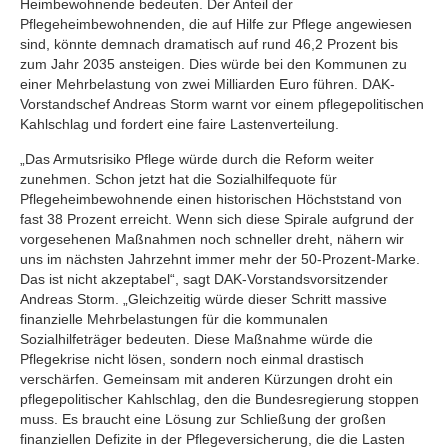
Heimbewohnende bedeuten. Der Anteil der
Pflegeheimbewohnenden, die auf Hilfe zur Pflege angewiesen
sind, könnte demnach dramatisch auf rund 46,2 Prozent bis
zum Jahr 2035 ansteigen. Dies würde bei den Kommunen zu
einer Mehrbelastung von zwei Milliarden Euro führen. DAK-
Vorstandschef Andreas Storm warnt vor einem pflegepolitischen
Kahlschlag und fordert eine faire Lastenverteilung.
„Das Armutsrisiko Pflege würde durch die Reform weiter
zunehmen. Schon jetzt hat die Sozialhilfequote für
Pflegeheimbewohnende einen historischen Höchststand von
fast 38 Prozent erreicht. Wenn sich diese Spirale aufgrund der
vorgesehenen Maßnahmen noch schneller dreht, nähern wir
uns im nächsten Jahrzehnt immer mehr der 50-Prozent-Marke.
Das ist nicht akzeptabel“, sagt DAK-Vorstandsvorsitzender
Andreas Storm. „Gleichzeitig würde dieser Schritt massive
finanzielle Mehrbelastungen für die kommunalen
Sozialhilfeträger bedeuten. Diese Maßnahme würde die
Pflegekrise nicht lösen, sondern noch einmal drastisch
verschärfen. Gemeinsam mit anderen Kürzungen droht ein
pflegepolitischer Kahlschlag, den die Bundesregierung stoppen
muss. Es braucht eine Lösung zur Schließung der großen
finanziellen Defizite in der Pflegeversicherung, die die Lasten