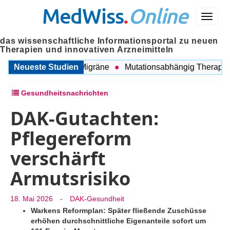
MedWiss
.
Online
Menü
das wissenschaftliche Informationsportal zu neuen
Therapien und innovativen Arzneimitteln
ischen COPD und Migräne
Neueste Studien
Mutationsabhängig Therapie int
Gesundheitsnachrichten
DAK-Gutachten:
Pflegereform
verschärft
Armutsrisiko
18. Mai 2026
-
DAK-Gesundheit
Warkens Reformplan: Später fließende Zuschüsse
erhöhen durchschnittliche Eigenanteile sofort um