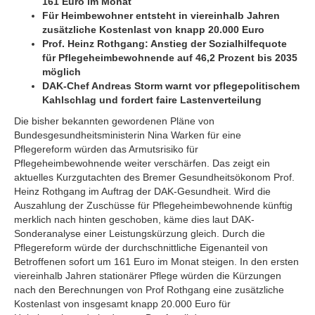
161 Euro im Monat
Für Heimbewohner entsteht in viereinhalb Jahren
zusätzliche Kostenlast von knapp 20.000 Euro
Prof. Heinz Rothgang: Anstieg der Sozialhilfequote
für Pflegeheimbewohnende auf 46,2 Prozent bis 2035
möglich
DAK-Chef Andreas Storm warnt vor pflegepolitischem
Kahlschlag und fordert faire Lastenverteilung
Die bisher bekannten gewordenen Pläne von
Bundesgesundheitsministerin Nina Warken für eine
Pflegereform würden das Armutsrisiko für
Pflegeheimbewohnende weiter verschärfen. Das zeigt ein
aktuelles Kurzgutachten des Bremer Gesundheitsökonom Prof.
Heinz Rothgang im Auftrag der DAK-Gesundheit. Wird die
Auszahlung der Zuschüsse für Pflegeheimbewohnende künftig
merklich nach hinten geschoben, käme dies laut DAK-
Sonderanalyse einer Leistungskürzung gleich. Durch die
Pflegereform würde der durchschnittliche Eigenanteil von
Betroffenen sofort um 161 Euro im Monat steigen. In den ersten
viereinhalb Jahren stationärer Pflege würden die Kürzungen
nach den Berechnungen von Prof Rothgang eine zusätzliche
Kostenlast von insgesamt knapp 20.000 Euro für