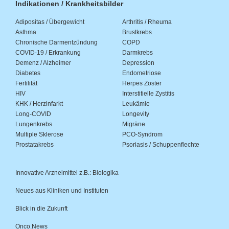
Indikationen / Krankheitsbilder
Adipositas / Übergewicht
Arthritis / Rheuma
Asthma
Brustkrebs
Chronische Darmentzündung
COPD
COVID-19 / Erkrankung
Darmkrebs
Demenz / Alzheimer
Depression
Diabetes
Endometriose
Fertilität
Herpes Zoster
HIV
Interstitielle Zystitis
KHK / Herzinfarkt
Leukämie
Long-COVID
Longevity
Lungenkrebs
Migräne
Multiple Sklerose
PCO-Syndrom
Prostatakrebs
Psoriasis / Schuppenflechte
Innovative Arzneimittel z.B.: Biologika
Neues aus Kliniken und Instituten
Blick in die Zukunft
Onco.News