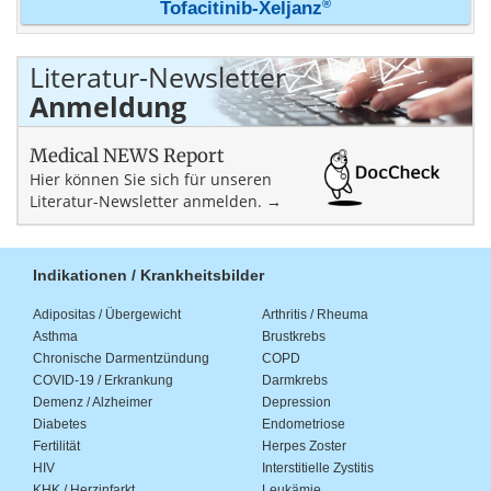
®
Tofacitinib-Xeljanz
Literatur-Newsletter
Anmeldung
Medical NEWS Report
Hier können Sie sich für unseren
Literatur-Newsletter anmelden. →
Indikationen / Krankheitsbilder
Adipositas / Übergewicht
Arthritis / Rheuma
Asthma
Brustkrebs
Chronische Darmentzündung
COPD
COVID-19 / Erkrankung
Darmkrebs
Demenz / Alzheimer
Depression
Diabetes
Endometriose
Fertilität
Herpes Zoster
HIV
Interstitielle Zystitis
KHK / Herzinfarkt
Leukämie