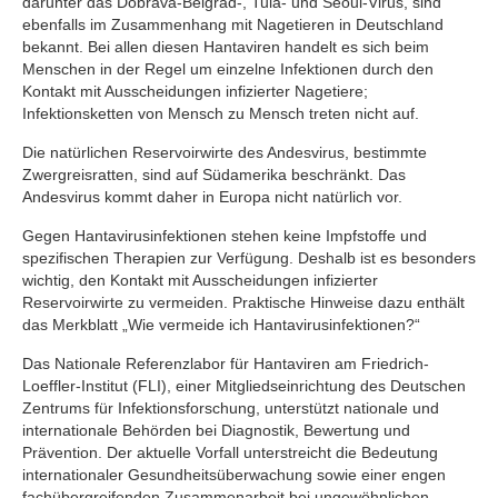
darunter das Dobrava-Belgrad-, Tula- und Seoul-Virus, sind
ebenfalls im Zusammenhang mit Nagetieren in Deutschland
bekannt. Bei allen diesen Hantaviren handelt es sich beim
Menschen in der Regel um einzelne Infektionen durch den
Kontakt mit Ausscheidungen infizierter Nagetiere;
Infektionsketten von Mensch zu Mensch treten nicht auf.
Die natürlichen Reservoirwirte des Andesvirus, bestimmte
Zwergreisratten, sind auf Südamerika beschränkt. Das
Andesvirus kommt daher in Europa nicht natürlich vor.
Gegen Hantavirusinfektionen stehen keine Impfstoffe und
spezifischen Therapien zur Verfügung. Deshalb ist es besonders
wichtig, den Kontakt mit Ausscheidungen infizierter
Reservoirwirte zu vermeiden. Praktische Hinweise dazu enthält
das Merkblatt „Wie vermeide ich Hantavirusinfektionen?“
Das Nationale Referenzlabor für Hantaviren am Friedrich-
Loeffler-Institut (FLI), einer Mitgliedseinrichtung des Deutschen
Zentrums für Infektionsforschung, unterstützt nationale und
internationale Behörden bei Diagnostik, Bewertung und
Prävention. Der aktuelle Vorfall unterstreicht die Bedeutung
internationaler Gesundheitsüberwachung sowie einer engen
fachübergreifenden Zusammenarbeit bei ungewöhnlichen