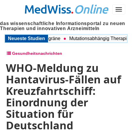
MedWiss
.
Online
Menü
das wissenschaftliche Informationsportal zu neuen
Therapien und innovativen Arzneimitteln
schen COPD und Migräne
Neueste Studien
Mutationsabhängig Therapie inte
Gesundheitsnachrichten
WHO-Meldung zu
Hantavirus-Fällen auf
Kreuzfahrtschiff:
Einordnung der
Situation für
Deutschland